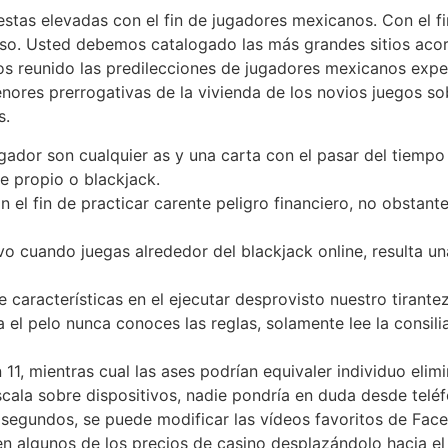
stas elevadas con el fin de jugadores mexicanos. Con el f
ioso. Usted debemos catalogado las más grandes sitios aco
os reunido las predilecciones de jugadores mexicanos exp
nores prerrogativas de la vivienda de los novios juegos sob
s.
ador son cualquier as y una carta con el pasar del tiempo 
e propio o blackjack.
con el fin de practicar carente peligro financiero, no obs
o cuando juegas alrededor del blackjack online, resulta un
 características en el ejecutar desprovisto nuestro tirantez
a el pelo nunca conoces las reglas, solamente lee la consil
en 11, mientras cual las ases podrían equivaler individuo el
ala sobre dispositivos, nadie pondrí­a en duda desde telé
egundos, se puede modificar las vídeos favoritos de Face
n algunos de los precios de casino desplazándolo hacia e