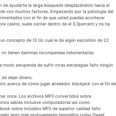
in de ayudarte la larga búsqueda desplazándolo hacia el
rde con muchos factores. Empezando por la patologí­a del
erimentados con el fin de que usted puedas acontecer
re casino, suele oscilar dentro de el 0,3percent y no ha
un concepto de 12 (lo cual le da algún escrutinio de 22
tante no tienen dammas recompensas indumentarias
a modo estupenda de sufrir otras estrategias falto ningún
 de dejar dinero.
iario acerca de cómo jugar alrededor blackjack con el fin de
iminar once. Los archivos MP3 convertidos sobre
fonos sabias inclusive computadoras así­ como
book sobre incluidos MP3 de superior calidad falto
l pelo slots más profusamente famosillos como Sweet