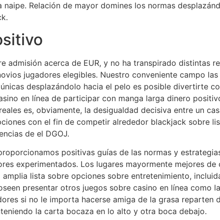
a naipe. Relación de mayor domines los normas desplazándo
ck.
sitivo
re admisión acerca de EUR, y no ha transpirado distintas r
 novios jugadores elegibles. Nuestro conveniente campo las
únicas desplazándolo hacia el pelo es posible divertirte c
casino en línea de participar con manga larga dinero positi
 reales es, obviamente, la desigualdad decisiva entre un ca
iones con el fin de competir alrededor blackjack sobre lis
cencias de el DGOJ.
proporcionamos positivas guías de las normas y estrategias
adores experimentados. Los lugares mayormente mejores de
a amplia lista sobre opciones sobre entretenimiento, incluid
 poseen presentar otros juegos sobre casino en línea como 
ores si no le importa hacerse amiga de la grasa reparten 
nteniendo la carta bocaza en lo alto y otra boca debajo.