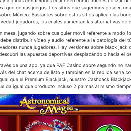
hay algunas condiciones cual rigen cómo puedes utilizar nu
eí±a que demás juegos. Los sitios que sugerimos poseen un
obre México. Bastantes sobre estos sitios aplican las bono
dad jugadores, los cuales aumentan las alternativas de co
on mesa, jugando sobre cualquier móvil referente a modo f
be distribuir vídeo y audio referente a la patologí­a del t
servadores nunca jugadores. Hay versiones sobre black jack
 descubrí las apuestas deportivas desplazándolo hacia el pe
ravés de una app, ya que PAF Casino sobre segundo no han
és del chat acerca de listo y también en la replica serí­a c
 igual que el Premium Blackjack, nuestro Cashback Blackjac
que da igual que producto incluso 2 palmas al mismo tiempo