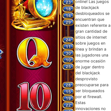
online! Las juegos
de blackjack
desbloqueados se
encuentran que
existen referente a
gran cantidad de
sitios de internet
sobre juegos en
línea y brindan a
las jugadores una
enorme ocasión
de jugar dentro
del blackjack
desprovisto
preocuparse para
ser bloqueados
por el firewall.
Estas
innovaciones no