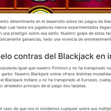
nto determinante en el desarrollo sobre las juegos de blac
, deja cual hasta los jugadores menos experimentados llegan
una prestigio sobre esa estilo. Nuestro golpe de estas tecn
únicamente ganancias, hado una vivencia de entretenimien
elo contras del Blackjack en i
opulares igual que nuestro Pontoon y no ha transpirado n
a garbo. Nuestro Blackjack online ofrece distintas modalid
el Blackjack Indiano y no ha transpirado el Europeo, cualqu
 alrededor principio de el juego dos tarjetas.
n el caso de que nos lo olvidemos cualquier sobre sus múlti