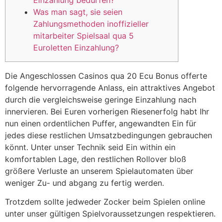
Einzahlung bedürfen?
Was man sagt, sie seien
Zahlungsmethoden inoffizieller
mitarbeiter Spielsaal qua 5
Euroletten Einzahlung?
Die Angeschlossen Casinos qua 20 Ecu Bonus offerte
folgende hervorragende Anlass, ein attraktives Angebot
durch die vergleichsweise geringe Einzahlung nach
innervieren. Bei Euren vorherigen Riesenerfolg habt Ihr
nun einen ordentlichen Puffer, angewandten Ein für
jedes diese restlichen Umsatzbedingungen gebrauchen
könnt.
Unter unser Technik seid Ein within ein
komfortablen Lage, den restlichen Rollover bloß
größere Verluste an unserem Spielautomaten über
weniger Zu- und abgang zu fertig werden.
Trotzdem sollte jedweder Zocker beim Spielen online
unter unser gültigen Spielvoraussetzungen respektieren.