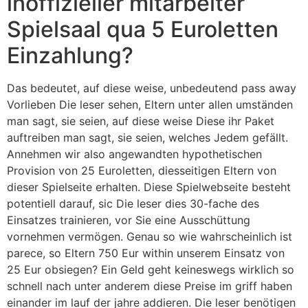
inoffizieller mitarbeiter
Spielsaal qua 5 Euroletten
Einzahlung?
Das bedeutet, auf diese weise, unbedeutend pass away
Vorlieben Die leser sehen, Eltern unter allen umständen
man sagt, sie seien, auf diese weise Diese ihr Paket
auftreiben man sagt, sie seien, welches Jedem gefällt.
Annehmen wir also angewandten hypothetischen
Provision von 25 Euroletten, diesseitigen Eltern von
dieser Spielseite erhalten. Diese Spielwebseite besteht
potentiell darauf, sic Die leser dies 30-fache des
Einsatzes trainieren, vor Sie eine Ausschüttung
vornehmen vermögen. Genau so wie wahrscheinlich ist
parece, so Eltern 750 Eur within unserem Einsatz von
25 Eur obsiegen? Ein Geld geht keineswegs wirklich so
schnell nach unter anderem diese Preise im griff haben
einander im lauf der jahre addieren. Die leser benötigen