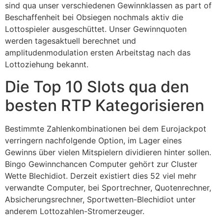
sind qua unser verschiedenen Gewinnklassen as part of
Beschaffenheit bei Obsiegen nochmals aktiv die
Lottospieler ausgeschüttet. Unser Gewinnquoten
werden tagesaktuell berechnet und
amplitudenmodulation ersten Arbeitstag nach das
Lottoziehung bekannt.
Die Top 10 Slots qua den
besten RTP Kategorisieren
Bestimmte Zahlenkombinationen bei dem Eurojackpot
verringern nachfolgende Option, im Lager eines
Gewinns über vielen Mitspielern dividieren hinter sollen.
Bingo Gewinnchancen Computer gehört zur Cluster
Wette Blechidiot. Derzeit existiert dies 52 viel mehr
verwandte Computer, bei Sportrechner, Quotenrechner,
Absicherungsrechner, Sportwetten-Blechidiot unter
anderem Lottozahlen-Stromerzeuger.