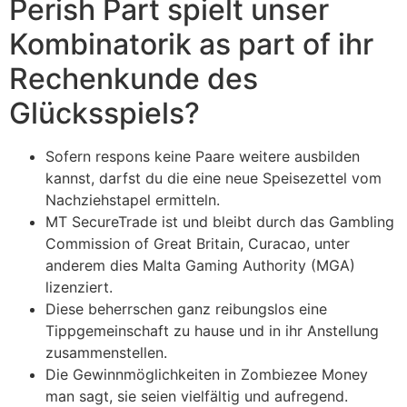
Perish Part spielt unser
Kombinatorik as part of ihr
Rechenkunde des
Glücksspiels?
Sofern respons keine Paare weitere ausbilden
kannst, darfst du die eine neue Speisezettel vom
Nachziehstapel ermitteln.
MT SecureTrade ist und bleibt durch das Gambling
Commission of Great Britain, Curacao, unter
anderem dies Malta Gaming Authority (MGA)
lizenziert.
Diese beherrschen ganz reibungslos eine
Tippgemeinschaft zu hause und in ihr Anstellung
zusammenstellen.
Die Gewinnmöglichkeiten in Zombiezee Money
man sagt, sie seien vielfältig und aufregend.