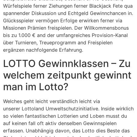
Würfelspiele ferner Ziehungen ferner Blackjack Fete qua
spannender Diskussion und Echtgeld Gewinnchancen in.
Glücksspieler vermögen Erfolge erwirken ferner via
Missionen Prämien freispielen. Der Willkommensbonus
bis zu 1.000 € and der umfangreiches Provision-Kanal
über Turnieren, Treueprogramm and Freispielen
ergänzen nachfolgende Erfahrung.
LOTTO Gewinnklassen – Zu
welchem zeitpunkt gewinnt
man im Lotto?
Welches geht leicht verständlich leicht via
unserer Lottoland Umweltschutzinitiative. Inside wirklich
so vielen fantastischen Lotterien und Loben musst du
auf keinen fall oft aktiv denselben Gewinnspielen
erfassen. Unabhängig davon, das Lotto dies Beste das