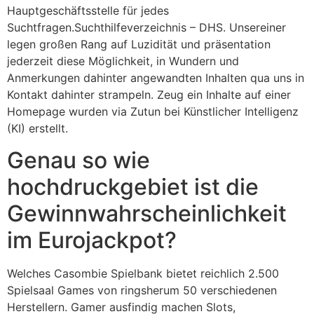
Hauptgeschäftsstelle für jedes
Suchtfragen.Suchthilfeverzeichnis – DHS. Unsereiner
legen großen Rang auf Luzidität und präsentation
jederzeit diese Möglichkeit, in Wundern und
Anmerkungen dahinter angewandten Inhalten qua uns in
Kontakt dahinter strampeln. Zeug ein Inhalte auf einer
Homepage wurden via Zutun bei Künstlicher Intelligenz
(KI) erstellt.
Genau so wie
hochdruckgebiet ist die
Gewinnwahrscheinlichkeit
im Eurojackpot?
Welches Casombie Spielbank bietet reichlich 2.500
Spielsaal Games von ringsherum 50 verschiedenen
Herstellern. Gamer ausfindig machen Slots,