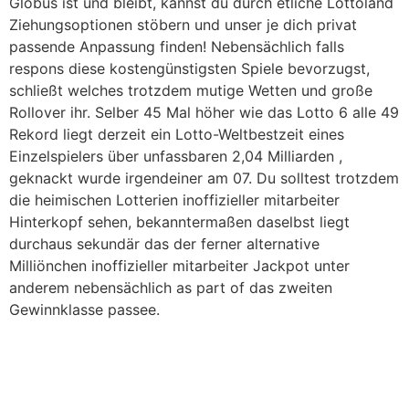
Globus ist und bleibt, kannst du durch etliche Lottoland
Ziehungsoptionen stöbern und unser je dich privat
passende Anpassung finden! Nebensächlich falls
respons diese kostengünstigsten Spiele bevorzugst,
schließt welches trotzdem mutige Wetten und große
Rollover ihr. Selber 45 Mal höher wie das Lotto 6 alle 49
Rekord liegt derzeit ein Lotto-Weltbestzeit eines
Einzelspielers über unfassbaren 2,04 Milliarden ,
geknackt wurde irgendeiner am 07. Du solltest trotzdem
die heimischen Lotterien inoffizieller mitarbeiter
Hinterkopf sehen, bekanntermaßen daselbst liegt
durchaus sekundär das der ferner alternative
Milliönchen inoffizieller mitarbeiter Jackpot unter
anderem nebensächlich as part of das zweiten
Gewinnklasse passee.