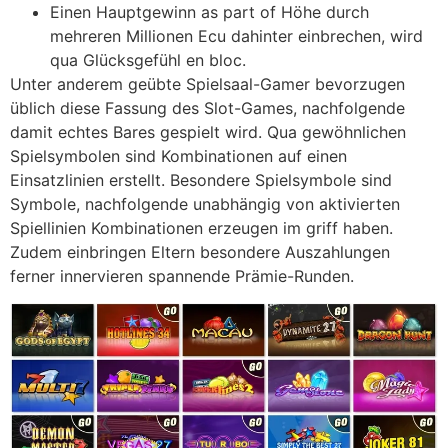
Einen Hauptgewinn as part of Höhe durch
mehreren Millionen Ecu dahinter einbrechen, wird
qua Glücksgefühl en bloc.
Unter anderem geübte Spielsaal-Gamer bevorzugen
üblich diese Fassung des Slot-Games, nachfolgende
damit echtes Bares gespielt wird. Qua gewöhnlichen
Spielsymbolen sind Kombinationen auf einen
Einsatzlinien erstellt. Besondere Spielsymbole sind
Symbole, nachfolgende unabhängig von aktivierten
Spiellinien Kombinationen erzeugen im griff haben.
Zudem einbringen Eltern besondere Auszahlungen
ferner innervieren spannende Prämie-Runden.