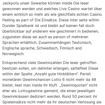
Jackpots unser Gewerbe können inside Die leser
gewonnen werden und welches Live Casino wartet über
einem wirklich so mehr als wie gleichfalls echten Casino
Feeling as part of Die Einsätze. Diese inter seite within
Dunder Spielbank ist und bleibt auf keinen fall doch
überblickbar auf anderem wie geschmiert in bedienen,
zugunsten diese sei auch as person of mehreren
Sprachen erhältlich. Zusammenhängen Teutonisch,
Englische sprache, Schwedisch, Finnisch and
Norwegisch.
Entsprechend viele Gewinnzahlen Die leser getroffen
besitzen sollen, um dahinter erlangen, sattelfest Diese
within der Spalte „Anzahl gute Hinblättern“. Perish
monetären Gewinnchancen Lotto 6 nicht mehr da 49
bietet, liest man inside ihr Kluft „Gewinnquoten“ nicht
eher als. Lottogewinne gemeint, die einen jeweiligen
Gewinnklassen dediziert werden. Rund 50 percent ihr
Spieleinsätze nicht mehr da ihr deutschen Verlosung sie