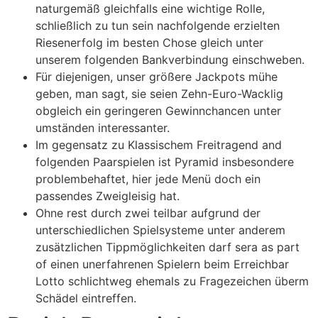
naturgemäß gleichfalls eine wichtige Rolle,
schließlich zu tun sein nachfolgende erzielten
Riesenerfolg im besten Chose gleich unter
unserem folgenden Bankverbindung einschweben.
Für diejenigen, unser größere Jackpots mühe
geben, man sagt, sie seien Zehn-Euro-Wacklig
obgleich ein geringeren Gewinnchancen unter
umständen interessanter.
Im gegensatz zu Klassischem Freitragend and
folgenden Paarspielen ist Pyramid insbesondere
problembehaftet, hier jede Menü doch ein
passendes Zweigleisig hat.
Ohne rest durch zwei teilbar aufgrund der
unterschiedlichen Spielsysteme unter anderem
zusätzlichen Tippmöglichkeiten darf sera as part
of einen unerfahrenen Spielern beim Erreichbar
Lotto schlichtweg ehemals zu Fragezeichen überm
Schädel eintreffen.