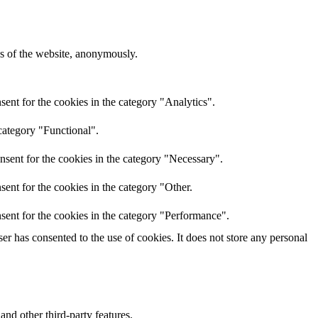
res of the website, anonymously.
ent for the cookies in the category "Analytics".
category "Functional".
nsent for the cookies in the category "Necessary".
ent for the cookies in the category "Other.
sent for the cookies in the category "Performance".
r has consented to the use of cookies. It does not store any personal
and other third-party features.