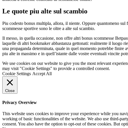
Le quote piu alte sul scambio
Piu codesto bonus multipla, allora, il niente. Oppure quantomeno sul f
scommesse sportive sono le oltre a alte sul scambio.
Il messo, in quella occasione, non offre altri bonus scommesse Betpass
laquelle di altri bookmaker abbastanza gettonati: realmente il luogo ri
una propaganda determinata, quale in quel momento potrebbe finire ava
piu alte in massimo e in quell’istante dalle vostre eventuali vincite pot
We use cookies on our website to give you the most relevant experien
may visit "Cookie Settings" to provide a controlled consent.
Cookie Settings
Accept All
Close
Privacy Overview
This website uses cookies to improve your experience while you navigat
working of basic functionalities of the website. We also use third-pa
consent. You also have the option to opt-out of these cookies. But op