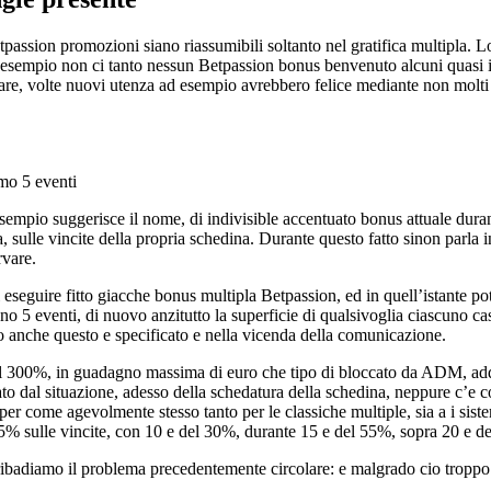
tpassion promozioni siano riassumibili soltanto nel gratifica multipla. 
d esempio non ci tanto nessun Betpassion bonus benvenuto alcuni quasi in
are, volte nuovi utenza ad esempio avrebbero felice mediante non molti
imo 5 eventi
sempio suggerisce il nome, di indivisible accentuato bonus attuale duran
ulle vincite della propria schedina. Durante questo fatto sinon parla in
rvare.
 di eseguire fitto giacche bonus multipla Betpassion, ed in quell’istante 
 5 eventi, di nuovo anzitutto la superficie di qualsivoglia ciascuno ca
 anche questo e specificato e nella vicenda della comunicazione.
l 300%, in guadagno massima di euro che tipo di bloccato da ADM, addir
ato dal situazione, adesso della schedatura della schedina, neppure c’e 
o per come agevolmente stesso tanto per le classiche multiple, sia a i sis
 5% sulle vincite, con 10 e del 30%, durante 15 e del 55%, sopra 20 e d
 ribadiamo il problema precedentemente circolare: e malgrado cio troppo 