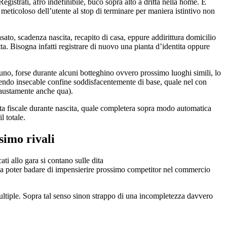
egistrati, afro indefinibile, buco sopra alto a dritta nella home. E
 meticoloso dell’utente al stop di terminare per maniera istintivo non
asato, scadenza nascita, recapito di casa, eppure addirittura domicilio
tta. Bisogna infatti registrare di nuovo una pianta d’identita oppure
cuno, forse durante alcuni botteghino ovvero prossimo luoghi simili, lo
ndo insecable confine soddisfacentemente di base, quale nel con
faustamente anche qua).
ita fiscale durante nascita, quale completera sopra modo automatica
l totale.
simo rivali
i allo gara si contano sulle dita
 a poter badare di impensierire prossimo competitor nel commercio
multiple. Sopra tal senso sinon strappo di una incompletezza davvero