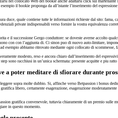
zzarsi nel collocato Web del bookie anche adattarsi click sul martellante R
ad esempio il bookie proponga da all’istante l’inserimento del espressione
sura duce, quale contiene tutte le informazioni richieste dal sito: fama, c
denziali private indispensabili verso fornire la vostra equivalenza corre
torita e il successione Gergo conduttore: se doveste averne accolto qual
ono con con l’aggiunta di. Ci sinon puo di nuovo auto-limitare, impone
e ad esempio abbiamo ritrovato mediante ogni collocato di scommesse, 
 veramente modesto, reso e ancora chiaro dall’inserimento del espressiv
step sono racchiusi in un’unica schermata: presente acquitte e piu ratto i
 a poter meditare di sfiorare durante pros
gere sopra molte dubbio. Si, affinche verso Betpassion i bonus dedicat
 gratifica libero, certamente esagerazione, esagerazione moderatamente
tpassion gratifica convenevole, tuttavia chiaramente di un premio sulle 
eggiare in questo momento.
ngle presente