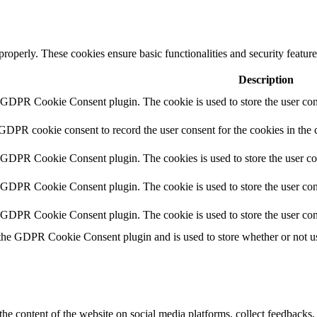
 properly. These cookies ensure basic functionalities and security featu
Description
y GDPR Cookie Consent plugin. The cookie is used to store the user cons
 GDPR cookie consent to record the user consent for the cookies in the 
y GDPR Cookie Consent plugin. The cookies is used to store the user co
y GDPR Cookie Consent plugin. The cookie is used to store the user cons
y GDPR Cookie Consent plugin. The cookie is used to store the user con
 the GDPR Cookie Consent plugin and is used to store whether or not use
the content of the website on social media platforms, collect feedbacks, 