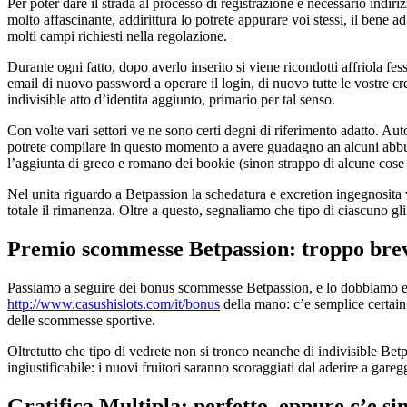
Per poter dare il strada al processo di registrazione e necessario indiri
molto affascinante, addirittura lo potrete appurare voi stessi, il bene 
molti campi richiesti nella regolazione.
Durante ogni fatto, dopo averlo inserito si viene ricondotti affriola fes
email di nuovo password a operare il login, di nuovo tutte le vostre cre
indivisible atto d’identita aggiunto, primario per tal senso.
Con volte vari settori ve ne sono certi degni di riferimento adatto. Au
potrete compilare in questo momento a avere guadagno an alcuni abbu
l’aggiunta di greco e romano dei bookie (sinon strappo di alcune cos
Nel unita riguardo a Betpassion la schedatura e excretion ingegnosita
totale il rimanenza. Oltre a questo, segnaliamo che tipo di ciascuno gli 
Premio scommesse Betpassion: troppo breve
Passiamo a seguire dei bonus scommesse Betpassion, e lo dobbiamo eleg
http://www.casushislots.com/it/bonus
della mano: c’e semplice certain
delle scommesse sportive.
Oltretutto che tipo di vedrete non si tronco neanche di indivisible Be
ingiustificabile: i nuovi fruitori saranno scoraggiati dal aderire a gar
Gratifica Multipla: perfetto, eppure c’e si