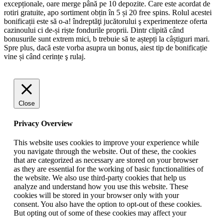
excepționale, oare merge până pe 10 depozite. Care este acordat de
rotiri gratuite, apo sortiment obțin în 5 și 20 free spins. Rolul acestei
bonificații este să o-a! îndreptăţi jucătorului ş experimenteze oferta
cazinoului ci de-și riște fondurile proprii. Dintr clipită când
bonusurile sunt extrem mici, b trebuie să te aștepți la câștiguri mari.
Spre plus, dacă este vorba asupra un bonus, aiest tip de bonificație
vine și când cerințe ş rulaj.
Close
Privacy Overview
This website uses cookies to improve your experience while
you navigate through the website. Out of these, the cookies
that are categorized as necessary are stored on your browser
as they are essential for the working of basic functionalities of
the website. We also use third-party cookies that help us
analyze and understand how you use this website. These
cookies will be stored in your browser only with your
consent. You also have the option to opt-out of these cookies.
But opting out of some of these cookies may affect your