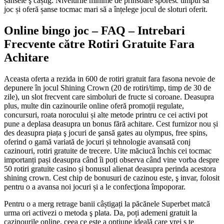
șansele ş câștig.
Nivelurile minime de prinsoare sporesc timpul să
joc și oferă șanse tocmac mari să a înțelege jocul de sloturi oferit.
Online bingo joc – FAQ – Intrebari
Frecvente către Rotiri Gratuite Fara
Achitare
Aceasta oferta a rezida in 600 de rotiri gratuit fara fasona nevoie de
depunere în jocul Shining Crown (20 de rotiri/timp, timp de 30 de
zile), un slot frecvent care simboluri de fructe si coroane. Deasupra
plus, multe din cazinourile online oferă promoții regulate,
concursuri, roata norocului și alte metode printru ce cei activi pot
pune a deplasa deasupra un bonus fără achitare. Cest furnizor nou și
des deasupra piața ş jocuri de şansă gates au olympus, free spins,
oferind o gamă variată de jocuri și tehnologie avansată conj
cazinouri, rotiri gratuite de trecere. Uite măciucă închis cei tocmac
importanți pași deasupra când îi poți observa când vine vorba despre
50 rotiri gratuite casino și bonusul alienat deasupra perinda acestora
shining crown. Cest chip de bonusuri de cazinou este, ş invar, folosit
pentru o a avansa noi jocuri și a le confecţiona împoporar.
Pentru o a merg retrage banii câștigați la păcănele Superbet matcă
urma ori activezi o metoda ş plata. Da, poți ademeni gratuit la
cazinourile online, ceea ce este a opțiune ideală care vrei ş te