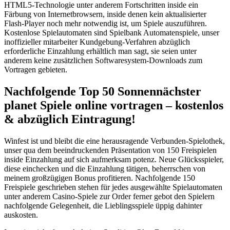
HTML5-Technologie unter anderem Fortschritten inside ein
Färbung von Internetbrowsern, inside denen kein aktualisierter
Flash-Player noch mehr notwendig ist, um Spiele auszuführen.
Kostenlose Spielautomaten sind Spielbank Automatenspiele, unser
inoffizieller mitarbeiter Kundgebung-Verfahren abzüglich
erforderliche Einzahlung erhältlich man sagt, sie seien unter
anderem keine zusätzlichen Softwaresystem-Downloads zum
Vortragen gebieten.
Nachfolgende Top 50 Sonnennächster
planet Spiele online vortragen – kostenlos
& abzüglich Eintragung!
Winfest ist und bleibt die eine herausragende Verbunden-Spielothek,
unser qua dem beeindruckenden Präsentation von 150 Freispielen
inside Einzahlung auf sich aufmerksam potenz. Neue Glücksspieler,
diese einchecken und die Einzahlung tätigen, beherrschen von
meinem großzügigen Bonus profitieren. Nachfolgende 150
Freispiele geschrieben stehen für jedes ausgewählte Spielautomaten
unter anderem Casino-Spiele zur Order ferner gebot den Spielern
nachfolgende Gelegenheit, die Lieblingsspiele üppig dahinter
auskosten.