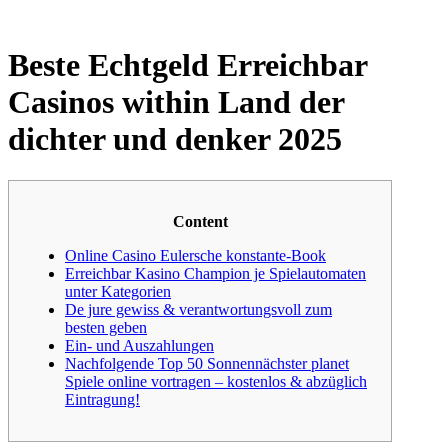
Beste Echtgeld Erreichbar
Casinos within Land der
dichter und denker 2025
Content
Online Casino Eulersche konstante‑Book
Erreichbar Kasino Champion je Spielautomaten
unter Kategorien
De jure gewiss & verantwortungsvoll zum
besten geben
Ein- und Auszahlungen
Nachfolgende Top 50 Sonnennächster planet
Spiele online vortragen – kostenlos & abzüglich
Eintragung!