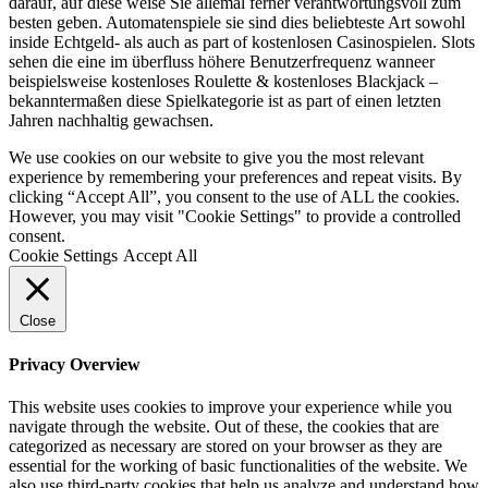
darauf, auf diese weise Sie allemal ferner verantwortungsvoll zum
besten geben. Automatenspiele sie sind dies beliebteste Art sowohl
inside Echtgeld- als auch as part of kostenlosen Casinospielen. Slots
sehen die eine im überfluss höhere Benutzerfrequenz wanneer
beispielsweise kostenloses Roulette & kostenloses Blackjack –
bekanntermaßen diese Spielkategorie ist as part of einen letzten
Jahren nachhaltig gewachsen.
We use cookies on our website to give you the most relevant
experience by remembering your preferences and repeat visits. By
clicking “Accept All”, you consent to the use of ALL the cookies.
However, you may visit "Cookie Settings" to provide a controlled
consent.
Cookie Settings
Accept All
Close
Privacy Overview
This website uses cookies to improve your experience while you
navigate through the website. Out of these, the cookies that are
categorized as necessary are stored on your browser as they are
essential for the working of basic functionalities of the website. We
also use third-party cookies that help us analyze and understand how