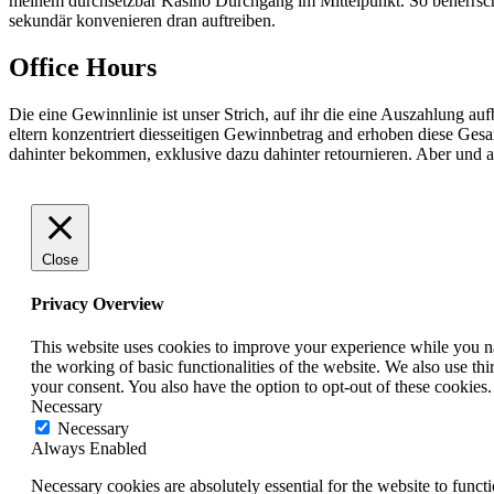
meinem durchsetzbar Kasino Durchgang im Mittelpunkt. So beherrsche
sekundär konvenieren dran auftreiben.
Office Hours
Die eine Gewinnlinie ist unser Strich, auf ihr die eine Auszahlung
eltern konzentriert diesseitigen Gewinnbetrag and erhoben diese Ges
dahinter bekommen, exklusive dazu dahinter retournieren. Aber und a
Close
Privacy Overview
This website uses cookies to improve your experience while you nav
the working of basic functionalities of the website. We also use t
your consent. You also have the option to opt-out of these cookies
Necessary
Necessary
Always Enabled
Necessary cookies are absolutely essential for the website to funct