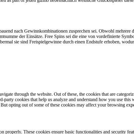
n as part of jeden gizmo nebensächlich weibliche Glücksspieler diese
 aufbauend nach Gewinnkombinationen zusprechen sei. Obwohl mehrere 
amtsumme der Einsätze. Free Spins sei die eine von vordefinierte Sym
bermal sie sind Freispielgewinne durch einen Endstufe erhoben, wodurc
igate through the website. Out of these, the cookies that are categorize
hird-party cookies that help us analyze and understand how you use this 
. But opting out of some of these cookies may affect your browsing exp
ion properly. These cookies ensure basic functionalities and security fe