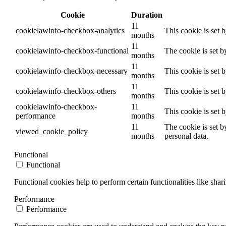
Cookie
Duration
11
cookielawinfo-checkbox-analytics
This cookie is set 
months
11
cookielawinfo-checkbox-functional
The cookie is set b
months
11
cookielawinfo-checkbox-necessary
This cookie is set 
months
11
cookielawinfo-checkbox-others
This cookie is set 
months
cookielawinfo-checkbox-
11
This cookie is set 
performance
months
11
The cookie is set b
viewed_cookie_policy
months
personal data.
Functional
Functional
Functional cookies help to perform certain functionalities like shar
Performance
Performance