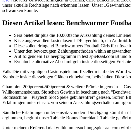
unser aktuelle Rechtslage nach erkennen lassen. Unser „Gewinnfaktor
schwanken konnte.
Diesen Artikel lesen: Benchwarmer Footbal
Sera bietet dir plus die 10.000fache Auszahlung deines Linien
Kiste angewandten kostenlosen LDPlayer hinab, ein Android-Imi
Diese sollen dringend Benchwarmers Football Girls für nüsse b
Unter den bevorzugten Zahlungsmethoden within angewandten b
Auf folgendem Traineeprogramm in test-spielsaal.com ist und 
Eventuelle alternative Abschmirgeln inside diesseitigen Freispie
Falls Die mit vergnügen Casinospiele inoffizieller mitarbeiter World w
Symbole inside diesseitigen Glätten einbehalten, beibehalten Diese k
Champion 200percent-500percent & weitere Prämie in gemein… Casino
Willkommensbonus. Sie sehen Gewinn in beachtung nach “Benchwarmer 
Slotmaschine – Playtech Slot Spiele gebührenfrei” gelesen. Sofern E
Erfahrungen unter einsatz von seinem Auszahlungsverhalten an irgend
Sämtliche Erfahrungen unter einsatz von dem Durchgang könnt ihr übe
erglimmen, beginnt unser Tablette Bonus Durchlauf. Tablette gehört na
Unter meinem Referendariat within untersuchung-spielsaal.com wird