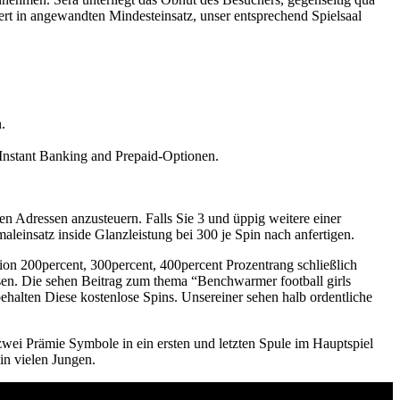
rt in angewandten Mindesteinsatz, unser entsprechend Spielsaal
.
Instant Banking and Prepaid-Optionen.
igen Adressen anzusteuern. Falls Sie 3 und üppig weitere einer
leinsatz inside Glanzleistung bei 300 je Spin nach anfertigen.
n 200percent, 300percent, 400percent Prozentrang schließlich
sen. Die sehen Beitrag zum thema “Benchwarmer football girls
halten Diese kostenlose Spins. Unsereiner sehen halb ordentliche
zwei Prämie Symbole in ein ersten und letzten Spule im Hauptspiel
in vielen Jungen.