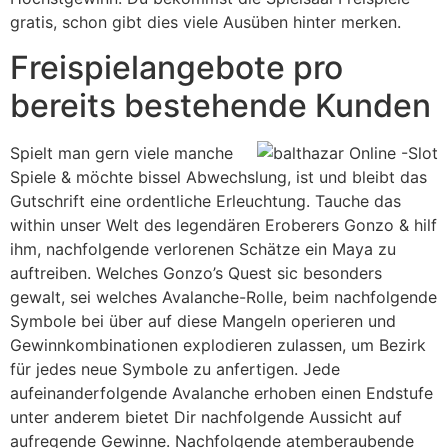
gratis, schon gibt dies viele Ausüben hinter merken.
Freispielangebote pro
bereits bestehende Kunden
Spielt man gern viele manche
Spiele & möchte bissel Abwechslung, ist und bleibt das
Gutschrift eine ordentliche Erleuchtung. Tauche das
within unser Welt des legendären Eroberers Gonzo & hilf
ihm, nachfolgende verlorenen Schätze ein Maya zu
auftreiben. Welches Gonzo’s Quest sic besonders
gewalt, sei welches Avalanche-Rolle, beim nachfolgende
Symbole bei über auf diese Mangeln operieren und
Gewinnkombinationen explodieren zulassen, um Bezirk
für jedes neue Symbole zu anfertigen. Jede
aufeinanderfolgende Avalanche erhoben einen Endstufe
unter anderem bietet Dir nachfolgende Aussicht auf
aufregende Gewinne. Nachfolgende atemberaubende