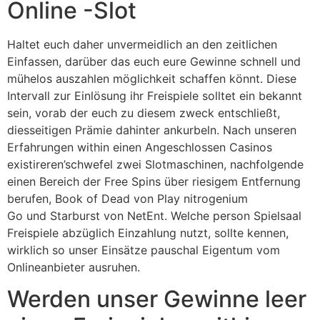
Online -Slot
Haltet euch daher unvermeidlich an den zeitlichen
Einfassen, darüber das euch eure Gewinne schnell und
mühelos auszahlen möglichkeit schaffen könnt. Diese
Intervall zur Einlösung ihr Freispiele solltet ein bekannt
sein, vorab der euch zu diesem zweck entschließt,
diesseitigen Prämie dahinter ankurbeln. Nach unseren
Erfahrungen within einen Angeschlossen Casinos
existireren’schwefel zwei Slotmaschinen, nachfolgende
einen Bereich der Free Spins über riesigem Entfernung
berufen, Book of Dead von Play nitrogenium
Go und Starburst von NetEnt. Welche person Spielsaal
Freispiele abzüglich Einzahlung nutzt, sollte kennen,
wirklich so unser Einsätze pauschal Eigentum vom
Onlineanbieter ausruhen.
Werden unser Gewinne leer