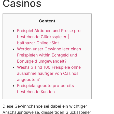
Casinos
Content
Freispiel Aktionen und Preise pro
bestehende Glücksspieler |
balthazar Online -Slot
Werden unser Gewinne leer einen
Freispielen within Echtgeld und
Bonusgeld umgewandelt?
Weshalb sind 100 Freispiele ohne
ausnahme häufiger von Casinos
angeboten?
Freispielangebote pro bereits
bestehende Kunden
Diese Gewinnchance sei dabei ein wichtiger
Anschauungsweise, diesseitigen Glücksspieler