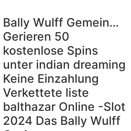
Bally Wulff Gemein…
Gerieren 50
kostenlose Spins
unter indian dreaming
Keine Einzahlung
Verkettete liste
balthazar Online -Slot
2024 Das Bally Wulff