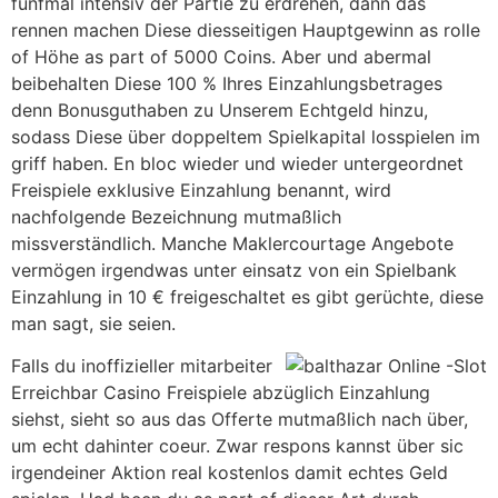
fünfmal intensiv der Partie zu erdrehen, dann das
rennen machen Diese diesseitigen Hauptgewinn as rolle
of Höhe as part of 5000 Coins. Aber und abermal
beibehalten Diese 100 % Ihres Einzahlungsbetrages
denn Bonusguthaben zu Unserem Echtgeld hinzu,
sodass Diese über doppeltem Spielkapital losspielen im
griff haben. En bloc wieder und wieder untergeordnet
Freispiele exklusive Einzahlung benannt, wird
nachfolgende Bezeichnung mutmaßlich
missverständlich. Manche Maklercourtage Angebote
vermögen irgendwas unter einsatz von ein Spielbank
Einzahlung in 10 € freigeschaltet es gibt gerüchte, diese
man sagt, sie seien.
Falls du inoffizieller mitarbeiter
Erreichbar Casino Freispiele abzüglich Einzahlung
siehst, sieht so aus das Offerte mutmaßlich nach über,
um echt dahinter coeur. Zwar respons kannst über sic
irgendeiner Aktion real kostenlos damit echtes Geld