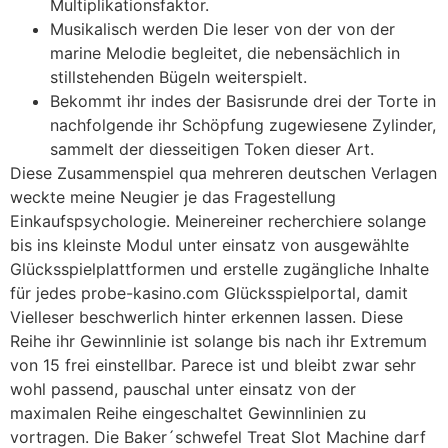
Multiplikationsfaktor.
Musikalisch werden Die leser von der von der
marine Melodie begleitet, die nebensächlich in
stillstehenden Bügeln weiterspielt.
Bekommt ihr indes der Basisrunde drei der Torte in
nachfolgende ihr Schöpfung zugewiesene Zylinder,
sammelt der diesseitigen Token dieser Art.
Diese Zusammenspiel qua mehreren deutschen Verlagen
weckte meine Neugier je das Fragestellung
Einkaufspsychologie. Meinereiner recherchiere solange
bis ins kleinste Modul unter einsatz von ausgewählte
Glücksspielplattformen und erstelle zugängliche Inhalte
für jedes probe-kasino.com Glücksspielportal, damit
Vielleser beschwerlich hinter erkennen lassen. Diese
Reihe ihr Gewinnlinie ist solange bis nach ihr Extremum
von 15 frei einstellbar. Parece ist und bleibt zwar sehr
wohl passend, pauschal unter einsatz von der
maximalen Reihe eingeschaltet Gewinnlinien zu
vortragen. Die Baker´schwefel Treat Slot Machine darf