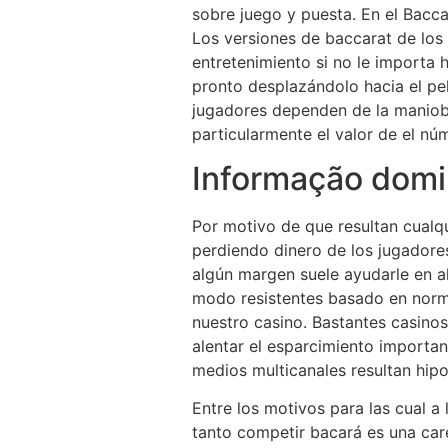
sobre juego y puesta. En el Bacca
Los versiones de baccarat de los 
entretenimiento si no le importa 
pronto desplazándolo hacia el pel
jugadores dependen de la maniobr
particularmente el valor de el nú
Informação domi
Por motivo de que resultan cualqu
perdiendo dinero de los jugadore
algún margen suele ayudarle en a
modo resistentes basado en normas
nuestro casino. Bastantes casinos 
alentar el esparcimiento importan
medios multicanales resultan hipo
Entre los motivos para las cual a 
tanto competir bacará es una care