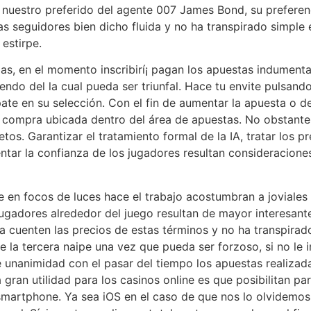
nuestro preferido del agente 007 James Bond, su preferencia
as seguidores bien dicho fluida y no ha transpirado simple 
estirpe.
s, en el momento inscribirí¡ pagan los apuestas indumentar
endo del la cual pueda ser triunfal. Hace tu envite pulsan
e en su selección. Con el fin de aumentar la apuesta o de 
 compra ubicada dentro del área de apuestas. No obstante,
etos. Garantizar el tratamiento formal de la IA, tratar los 
ntar la confianza de los jugadores resultan consideracione
e en focos de luces hace el trabajo acostumbran a joviales 
jugadores alrededor del juego resultan de mayor interesant
a cuenten las precios de estas términos y no ha transpirad
e la tercera naipe una vez que pueda ser forzoso, si no le
 unanimidad con el pasar del tiempo los apuestas realizad
 gran utilidad para los casinos online es que posibilitan pa
 smartphone. Ya sea iOS en el caso de que nos lo olvidemo