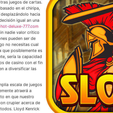
otras juegos de cartas.
basado en el chiripa,
 desplazándolo hacia
 decisión igual an una
g-hot-deluxe-777.com
in nadie valor crítico
ones pueden ser de
go no necesitas cual
sa que posiblemente es
e, serí­a la capacidad
os de casino con el fin
 a diversificar las
plia escala de juegos
lemente atraerá a
to en que nuestro
con crupier acerca de
 todos. Lloyd Kenrick