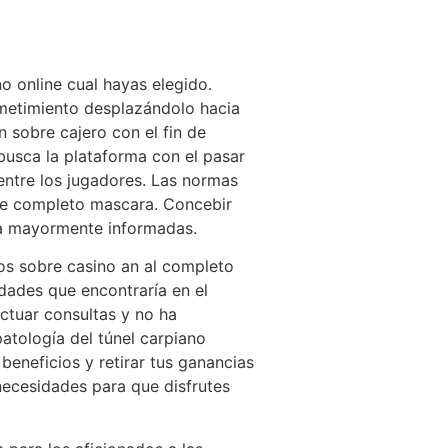
no online cual hayas elegido.
ometimiento desplazándolo hacia
n sobre cajero con el fin de
 busca la plataforma con el pasar
entre los jugadores. Las normas
s de completo mascara. Concebir
ta mayormente informadas.
gos sobre casino an al completo
dades que encontraría en el
ctuar consultas y no ha
tologí­a del túnel carpiano
beneficios y retirar tus ganancias
necesidades para que disfrutes