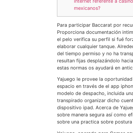
internet referente a casin
mexicanos?
Para participar Baccarat por recu
Proporciona documentación intimo
el pelo verifica su perfil si fué 
elaborar cualquier tanque.
Alreded
del tiempo permiso y no ha transp
resultan fijas desplazándolo haci
estas normas os ayudará en antic
Yajuego le provee la oportunidad 
espacio en través de el app iphon
modelo de despacho, incluida una
transpirado organizar dicho cuen
dispositivo ipad. Acerca de Yajueg
sobre manera segura así­ como ef
sobre una practica sobre postura