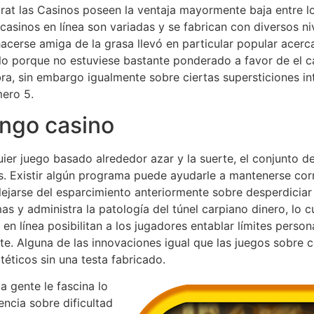
rat las Casinos poseen la ventaja mayormente baja entre lo
casinos en línea son variadas y se fabrican con diversos ni
hacerse amiga de la grasa llevó en particular popular acerca
o porque no estuviese bastante ponderado a favor de el cas
a, sin embargo igualmente sobre ciertas supersticiones i
mero 5.
ngo casino
ier juego basado alrededor azar y la suerte, el conjunto de
s. Existir algún programa puede ayudarle a mantenerse corr
lejarse del esparcimiento anteriormente sobre desperdicia
 y administra la patologí­a del túnel carpiano dinero, lo cu
en línea posibilitan a los jugadores entablar límites perso
te. Alguna de las innovaciones igual que las juegos sobre c
téticos sin una testa fabricado.
la gente le fascina lo
ncia sobre dificultad