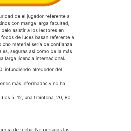
uridad de el jugador referente a
sinos con manga larga facultad,
elo asistir a los lectores en
n focos de luces basan referente a
icho material serí­a de confianza
ales, seguras así­ como de la más
 larga licencia internacional.
, infundiendo alrededor del
siones más informadas y no ha
los 5, 12, una treintena, 20, 80
cerca de fecha. No persigas las