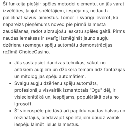
Šī funkcija piešķir spēles metodei elementu, un jūs varat
izvēlēties, ļaujot spēlētājiem, iespējams, nedaudz
palielināt savus laimestus. Tomēr ir svarīgi ievērot, ka
nepareizs pieņēmums noved pie pirmā laimesta
zaudēšanas, radot aizraujošu ieskatu spēles gaitā. Pirms
naudas iemaksas ir svarīgi izmēģināt jauno augļu
dzērienu (zemeņu) spēļu automātu demonstrācijas
režīmā ChoiceCasino.
Jūs sastapsiet daudzas tehnikas, sākot no
antīkiem augļiem un džokera tēmām līdz fantāzijas
un mitoloģijas spēļu automātiem.
Svaigu augļu dzērienu spēļu automāts,
profesionāļu visvairāk izmantotais "Ogu" dēļ, ir
visiecienītākā un, iespējams, populārākā osta no
Igrosoft.
Šī videospēle piedāvā arī papildu naudas balvas un
reizinātājus, piedāvājot spēlētājiem daudz vairāk
iespēju laimēt lielus laimestus.