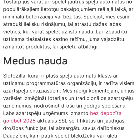
Tostarp jūs varat arī spēlēt jautrus spēļu automātus no
populārākajiem lietotņu pakalpojumiem reālajā laikā, ar
minimālu buferizāciju vai bez tās. Spēlējot, mēs esam
atraduši lielisku risinājumu, lai atrastu dažas labas
vietnes, kur varat spēlēt uz īstu naudu. Lai izbaudītu
uzticama tiešsaistes kazino režīmu, jums vajadzētu
izmantot produktus, lai spēlētu atbildīgi.
Medus nauda
SlotoZilla, kurai ir plašs spēļu automātu klāsts ar
uzticamu programmatūras organizāciju, ir radīta visiem
azartspēļu entuziastiem. Mēs rūpīgi komentējam, un jūs
varēsiet izmēģināt loterijas un tradicionālos azartspēļu
uzņēmumus, nodrošinot drošu un godīgu spēlēšanu.
Labs azartspēļu uzņēmums izmanto
bez depozīta
goldbet 2025
aktuālus SSL sertifikātus un jaudīgas
drošības funkcijas, lai aizsargātu savus dalībniekus.
Daudziem, kam patīk spēlēt blekdžeku vai ruleti