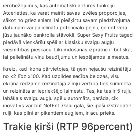
ierobežojumus, kas automātiski apturēs funkciju.
Atcerieties, ka varat mainīt savas izvēles proporcijas,
sākot no griezieniem, lai piešķirtu savam piedzīvojuma
datumam vai palielinātu potenciālo peļņu, ņemot vērā
jūsu jaunāko bankrolla stāvokli. Super Sexy Fruits tagad
piedāvā vienkāršu spēli ar klasisku svaigu augļu
viesmīlības pieskaņu. Likumdošanas izpratne ir būtiska,
lai palielinātu viņu baudījumu un iespējamos laimestus.
Ikreiz, kad ikona pārvietojas, tā ņem nejaušu reizinātāju
no x2 līdz x100. Kad uzpildes secība beidzas, visu
ekrānā redzamo reizinātāja zīmju vērtība tiek summēta
un reizināta ar iepriekšējo laimestu. Tas, ka tas ir 5 ruļļu
labākais svaigu augļu spēļu automāts, parāda, cik
inovatīvs var būt NetEnt. Galu galā, šie īpaši izstrādātie
ruļļi, kas pilni ar pikantiem augļiem, ir acu prieks.
Trakie ķirši (RTP 96percent)