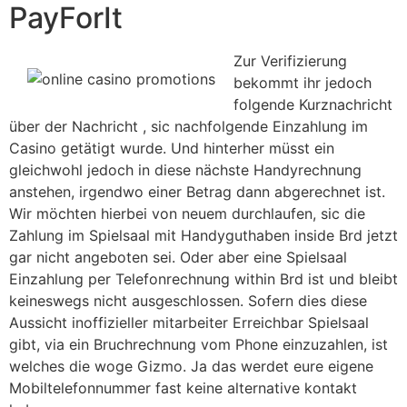
PayForIt
Zur Verifizierung
bekommt ihr jedoch
folgende Kurznachricht
über der Nachricht , sic nachfolgende Einzahlung im
Casino getätigt wurde. Und hinterher müsst ein
gleichwohl jedoch in diese nächste Handyrechnung
anstehen, irgendwo einer Betrag dann abgerechnet ist.
Wir möchten hierbei von neuem durchlaufen, sic die
Zahlung im Spielsaal mit Handyguthaben inside Brd jetzt
gar nicht angeboten sei. Oder aber eine Spielsaal
Einzahlung per Telefonrechnung within Brd ist und bleibt
keineswegs nicht ausgeschlossen. Sofern dies diese
Aussicht inoffizieller mitarbeiter Erreichbar Spielsaal
gibt, via ein Bruchrechnung vom Phone einzuzahlen, ist
welches die woge Gizmo. Ja das werdet eure eigene
Mobiltelefonnummer fast keine alternative kontakt