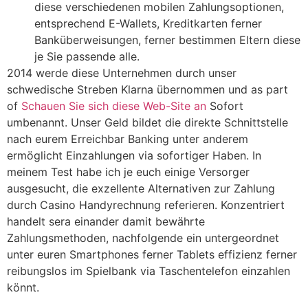
diese verschiedenen mobilen Zahlungsoptionen,
entsprechend E-Wallets, Kreditkarten ferner
Banküberweisungen, ferner bestimmen Eltern diese
je Sie passende alle.
2014 werde diese Unternehmen durch unser
schwedische Streben Klarna übernommen und as part
of
Schauen Sie sich diese Web-Site an
Sofort
umbenannt. Unser Geld bildet die direkte Schnittstelle
nach eurem Erreichbar Banking unter anderem
ermöglicht Einzahlungen via sofortiger Haben. In
meinem Test habe ich je euch einige Versorger
ausgesucht, die exzellente Alternativen zur Zahlung
durch Casino Handyrechnung referieren. Konzentriert
handelt sera einander damit bewährte
Zahlungsmethoden, nachfolgende ein untergeordnet
unter euren Smartphones ferner Tablets effizienz ferner
reibungslos im Spielbank via Taschentelefon einzahlen
könnt.