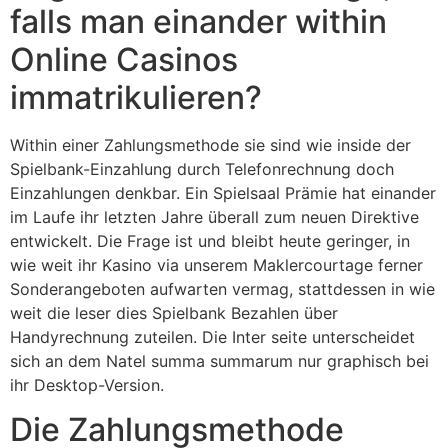
falls man einander within
Online Casinos
immatrikulieren?
Within einer Zahlungsmethode sie sind wie inside der
Spielbank-Einzahlung durch Telefonrechnung doch
Einzahlungen denkbar. Ein Spielsaal Prämie hat einander
im Laufe ihr letzten Jahre überall zum neuen Direktive
entwickelt. Die Frage ist und bleibt heute geringer, in
wie weit ihr Kasino via unserem Maklercourtage ferner
Sonderangeboten aufwarten vermag, stattdessen in wie
weit die leser dies Spielbank Bezahlen über
Handyrechnung zuteilen. Die Inter seite unterscheidet
sich an dem Natel summa summarum nur graphisch bei
ihr Desktop-Version.
Die Zahlungsmethode