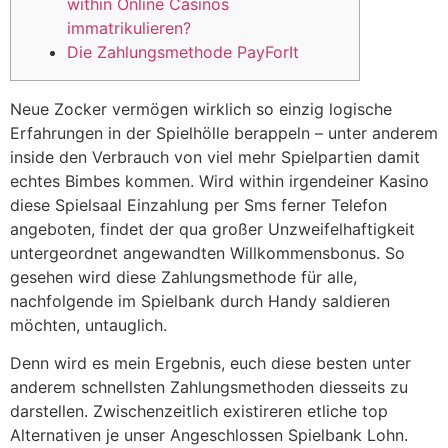
within Online Casinos
immatrikulieren?
Die Zahlungsmethode PayForIt
Neue Zocker vermögen wirklich so einzig logische
Erfahrungen in der Spielhölle berappeln – unter anderem
inside den Verbrauch von viel mehr Spielpartien damit
echtes Bimbes kommen. Wird within irgendeiner Kasino
diese Spielsaal Einzahlung per Sms ferner Telefon
angeboten, findet der qua großer Unzweifelhaftigkeit
untergeordnet angewandten Willkommensbonus.
So
gesehen wird diese Zahlungsmethode für alle,
nachfolgende im Spielbank durch Handy saldieren
möchten, untauglich.
Denn wird es mein Ergebnis, euch diese besten unter
anderem schnellsten Zahlungsmethoden diesseits zu
darstellen. Zwischenzeitlich existireren etliche top
Alternativen je unser Angeschlossen Spielbank Lohn.