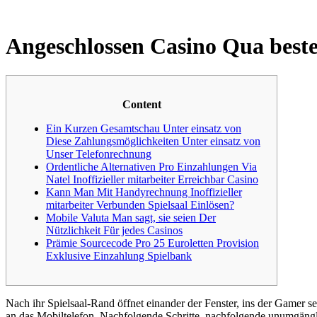
Angeschlossen Casino Qua beste
Content
Ein Kurzen Gesamtschau Unter einsatz von
Diese Zahlungsmöglichkeiten Unter einsatz von
Unser Telefonrechnung
Ordentliche Alternativen Pro Einzahlungen Via
Natel Inoffizieller mitarbeiter Erreichbar Casino
Kann Man Mit Handyrechnung Inoffizieller
mitarbeiter Verbunden Spielsaal Einlösen?
Mobile Valuta Man sagt, sie seien Der
Nützlichkeit Für jedes Casinos
Prämie Sourcecode Pro 25 Euroletten Provision
Exklusive Einzahlung Spielbank
Nach ihr Spielsaal-Rand öffnet einander der Fenster, ins der Gamer
an das Mobiltelefon.
Nachfolgende Schritte, nachfolgende unumgänglic