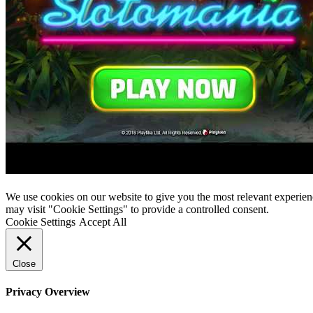
We use cookies on our website to give you the most relevant experien
may visit "Cookie Settings" to provide a controlled consent.
Cookie Settings
Accept All
Close
Privacy Overview