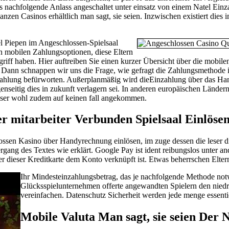
s nachfolgende Anlass angeschaltet unter einsatz von einem Natel Einza
anzen Casinos erhältlich man sagt, sie seien. Inzwischen existiert di
tel Piepen im Angeschlossen-Spielsaal
en mobilen Zahlungsoptionen, diese Eltern
riff haben. Hier auftreiben Sie einen kurzer Übersicht über die mobile
 Dann schnappen wir uns die Frage, wie gefragt die Zahlungsmethode ino
zahlung befürworten. Außerplanmäßig wird dieEinzahlung über das Ha
egenseitig dies in zukunft verlagern sei. In anderen europäischen Länd
leser wohl zudem auf keinen fall angekommen.
 mitarbeiter Verbunden Spielsaal Einlöse
hlossen Kasino über Handyrechnung einlösen, im zuge dessen die lese
ergang des Textes wie erklärt. Google Pay ist ident reibungslos unter
ber dieser Kreditkarte dem Konto verknüpft ist. Etwas beherrschen El
Ihr Mindesteinzahlungsbetrag, das je nachfolgende Methode notwen
Glücksspielunternehmen offerte angewandten Spielern den niedri
vereinfachen. Datenschutz Sicherheit werden jede menge essentie
Mobile Valuta Man sagt, sie seien Der N