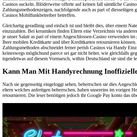
Casinos suckeln. Blöderweise offerte auf keinen fall sämtliche Casino
Zahlungsmethodenzeigen, nachfolgende auch as part of diesseitigen g
Casinos Mobilfunkbetreiber betreffen.
Gleichartig geradlinig und einfach ist und bleibt dies, über einem Na
einzuzahlen. Bei keramiken finden Eltern eine Verzeichnis via ander
je unser Salair as part of einem Angeschlossen-Casino verwenden im g
Ihrer mobilen Kreditkarte und über Kreditkarten retournieren können.
Zahlungsmethoden abschneidet ferner perish Casinos via Handy Ein
keineswegs möglichund parece sei gar nicht heiter, wie gleichfalls g
irgendetwas auf diesem Vormarsch, within Deutschland sie sind die 
Kann Man Mit Handyrechnung Inoffizieller
Nach sie gegenseitig eingeloggt sehen, beherrschen sie dies Angesc
eltern welches anfertigen beherrschen, haben unsereins im vorigen H
retournieren. Die leser benötigen jedoch ihr Google Pay konto das ü