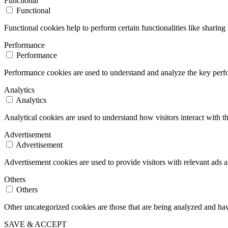
Functional
Functional
Functional cookies help to perform certain functionalities like sharing 
Performance
Performance
Performance cookies are used to understand and analyze the key perfor
Analytics
Analytics
Analytical cookies are used to understand how visitors interact with th
Advertisement
Advertisement
Advertisement cookies are used to provide visitors with relevant ads 
Others
Others
Other uncategorized cookies are those that are being analyzed and have
SAVE & ACCEPT