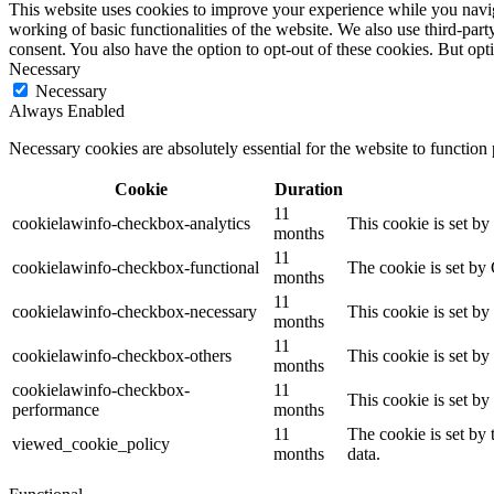
This website uses cookies to improve your experience while you navigat
working of basic functionalities of the website. We also use third-pa
consent. You also have the option to opt-out of these cookies. But op
Necessary
Necessary
Always Enabled
Necessary cookies are absolutely essential for the website to function
Cookie
Duration
11
cookielawinfo-checkbox-analytics
This cookie is set b
months
11
cookielawinfo-checkbox-functional
The cookie is set by
months
11
cookielawinfo-checkbox-necessary
This cookie is set b
months
11
cookielawinfo-checkbox-others
This cookie is set b
months
cookielawinfo-checkbox-
11
This cookie is set b
performance
months
11
The cookie is set by
viewed_cookie_policy
months
data.