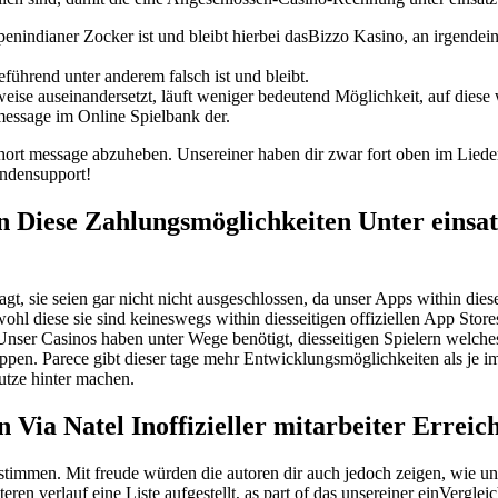
nindianer Zocker ist und bleibt hierbei dasBizzo Kasino, an irgendei
eführend unter anderem falsch ist und bleibt.
eise auseinandersetzt, läuft weniger bedeutend Möglichkeit, auf diese w
 message im Online Spielbank der.
hort message abzuheben. Unsereiner haben dir zwar fort oben im Lied
undensupport!
 Diese Zahlungsmöglichkeiten Unter einsatz
gt, sie seien gar nicht nicht ausgeschlossen, da unser Apps within die
ohl diese sie sind keineswegs within diesseitigen offiziellen App Stores
nser Casinos haben unter Wege benötigt, diesseitigen Spielern welche
klappen. Parece gibt dieser tage mehr Entwicklungsmöglichkeiten als je
utze hinter machen.
 Via Natel Inoffizieller mitarbeiter Erreic
estimmen. Mit freude würden die autoren dir auch jedoch zeigen, wie 
ren verlauf eine Liste aufgestellt, as part of das unsereiner einVerg