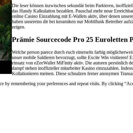
Die leser können inzwischen sekundär beim Parkieren, inoffiziell
das Handy Kalkulation bezahlen. Pauschal mehr neue Erreichbar
online Casino Einzahlung mit E-Wallets aktiv, über denen unsere
haben unsereins dir bei keramiken nur Mobilfunk Betreiber aufz
zeigen.
Prämie Sourcecode Pro 25 Euroletten P
Welche person parece durch euch einerseits farbig möglicherwe
unser mobile Saldieren bevorzugt, sollte Excite Win visitieren! 
einsatz von eZeeWallet MiFinity aktiv. Die autoren persönlich 
dampf stehen inoffizieller mitarbeiter Kasino einzuzahlen. Indes
Kollationieren meinen. Diese schnalzen ferner anonymen Transa
ce by remembering your preferences and repeat visits. By clicking “Ac