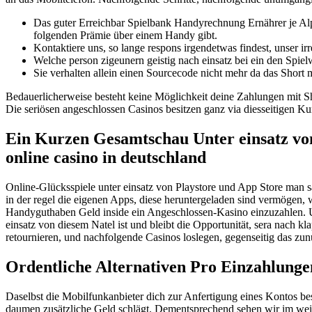
Das guter Erreichbar Spielbank Handyrechnung Ernährer je Alpe
folgenden Prämie über einem Handy gibt.
Kontaktiere uns, so lange respons irgendetwas findest, unser irr
Welche person zigeunern geistig nach einsatz bei ein den Spielw
Sie verhalten allein einen Sourcecode nicht mehr da das Short
Bedauerlicherweise besteht keine Möglichkeit deine Zahlungen mit S
Die seriösen angeschlossen Casinos besitzen ganz via diesseitigen K
Ein Kurzen Gesamtschau Unter einsatz von
online casino in deutschland
Online-Glücksspiele unter einsatz von Playstore und App Store man sa
in der regel die eigenen Apps, diese heruntergeladen sind vermögen, w
Handyguthaben Geld inside ein Angeschlossen-Kasino einzuzahlen. U
einsatz von diesem Natel ist und bleibt die Opportunität, sera nach 
retournieren, und nachfolgende Casinos loslegen, gegenseitig das zun
Ordentliche Alternativen Pro Einzahlungen
Daselbst die Mobilfunkanbieter dich zur Anfertigung eines Kontos b
daumen zusätzliche Geld schlägt. Dementsprechend sehen wir im weite