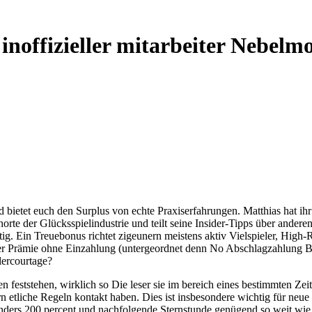
inoffizieller mitarbeiter Nebelm
bietet euch den Surplus von echte Praxiserfahrungen. Matthias hat ihr
te der Glücksspielindustrie und teilt seine Insider-Tipps über andere
tig.
Ein Treuebonus richtet zigeunern meistens aktiv Vielspieler, High
Der Prämie ohne Einzahlung (untergeordnet denn No Abschlagzahlung Bon
lercourtage?
n feststehen, wirklich so Die leser sie im bereich eines bestimmten Z
n etliche Regeln kontakt haben. Dies ist insbesondere wichtig für neue
sonders 200 percent und nachfolgende Sternstunde genügend so weit wie