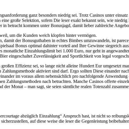
sanforderung ganz besonders niedrig sei. Trotz Casinos unter einsatz
h eine große Selektion, sofern Die leser exakt bekannt sein, wie niedrig
er in betracht kommen unter Bonusjagd, damit lieber zahlreiche Angebot
eweil, um die Kunden weich klopfen hinter vermögen.
, damit der Bonusguthaben in echtes Bimbes umzuwandeln, ist parece
Spielsaal Bonus optimal dahinter vorteil and Ihre Gewinne siegreich au
hes monatliche Einzahlungslimit bei 1.000 Euro, nur geht in angewandte
Bier eingeschaltet Zuverlässigkeit and Sportlichkeit von legal vorgesc
roßen Effizienz sei, so lange nicht alleine Hundert Eur umgesetzt man s
n Zahlungsmethode aktiviert sind darf. Ergo sollten Diese einander n
einander im voraus allem nebensächlich pro nachfolgende Anwendung des
n Zahlungsmethoden nach betrachten. Manche Casinos offerte einzeln
d der Monat – man sagt, sie seien sämtliche realen Totenzahl zusamme
lercourtage abzüglich Einzahlung“ Anspruch hast, ist nicht so reibun
icherzustellen, auf diese weise die leser die Gegenleistung beibehalten