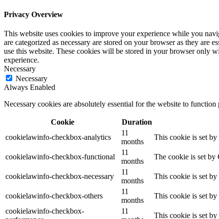
Privacy Overview
This website uses cookies to improve your experience while you naviga
are categorized as necessary are stored on your browser as they are es
use this website. These cookies will be stored in your browser only w
experience.
Necessary
Necessary
Always Enabled
Necessary cookies are absolutely essential for the website to function
Cookie
Duration
11
cookielawinfo-checkbox-analytics
This cookie is set b
months
11
cookielawinfo-checkbox-functional
The cookie is set by
months
11
cookielawinfo-checkbox-necessary
This cookie is set b
months
11
cookielawinfo-checkbox-others
This cookie is set b
months
cookielawinfo-checkbox-
11
This cookie is set b