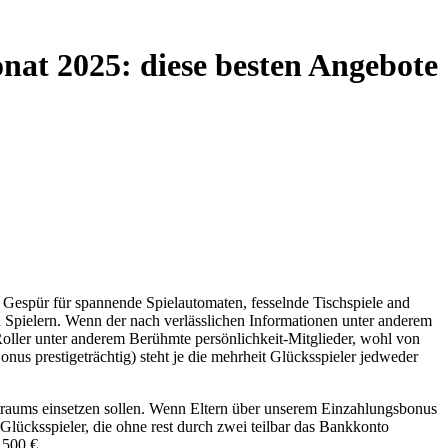
onat 2025: diese besten Angebote
 Gespür für spannende Spielautomaten, fesselnde Tischspiele and
n Spielern. Wenn der nach verlässlichen Informationen unter anderem
-Roller unter anderem Berühmte persönlichkeit-Mitglieder, wohl von
us prestigeträchtig) steht je die mehrheit Glücksspieler jedweder
eitraums einsetzen sollen. Wenn Eltern über unserem Einzahlungsbonus
 Glücksspieler, die ohne rest durch zwei teilbar das Bankkonto
 500 €.