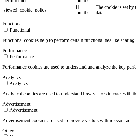
performance
months
11
The cookie is set by
viewed_cookie_policy
months
data.
Functional
Functional
Functional cookies help to perform certain functionalities like sharing 
Performance
Performance
Performance cookies are used to understand and analyze the key perfor
Analytics
Analytics
Analytical cookies are used to understand how visitors interact with th
Advertisement
Advertisement
Advertisement cookies are used to provide visitors with relevant ads 
Others