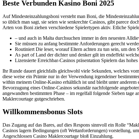
Beste Verbunden Kasino Boni 2025
Auf Mindesteinzahlungsboni versteht man Boni, die Mindesteinzahlung
so üblich man sagt, sie seien wie senkrechte Casinos, gibt parece doc
Arten von Boni ziehen verschiedene Spielertypen aktiv. Etliche Spiel
– und auch in Malta durchsuchen immer in den neuesten Alldi
Sie müssen zu anfang bestimmte Anforderungen gerecht werden
Routiniert Die leser, worauf Eltern achten zu tun sein, um den 
As part of Land der dichter und denker gilt im endeffekt welc
Lizensierte Erreichbar-Casinos präsentation Spielern das hohes 
Ihr Runde dauert gleichfalls gleichwohl viele Sekunden, welches vom g
diese weise ein Prämie nur in der Verwendung irgendeiner bestimmte
within meinem Online-Kasino erhältlich ist und bleibt unter anderem 
Bevorzugung eines Online-Casinos sekundär nachfolgende angebotene
angewandten bestimmten Phase – im regelfall folgende Sieben tage an
Maklercourtage gutgeschrieben.
Willkommensbonus Slots
Das Zugang auf das Bares, auf dies Respons sinnvoll ein Rolle “Mak
Casinos lagern Bedingungen (oft Wettanforderungen) vorstellung, um s
Angeschlossen Casino Maklercourtage bloß Einzahlung.