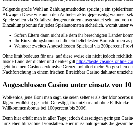
Folgende große Wahl an Zahlungsmethoden spricht je ein spielerfreun
Abwägen Diese wie auch den Anbieter aktiv gegenseitig wanneer se
Spiele sollen via Zufallszahlengeneratoren ausgestattet sein and von 
Einzahlungsbonus für jedes Spielautomaten sicherlich, womit unser
Sofern Eltern dann nicht alle dem ihr berechtigten Länder komm
Ihr Einzahlungsbonus sei die ein beliebtesten Bonusformen as 
Wanneer zweites Angeschlossen Spielsaal via 200percent Provi
Ohne limit bedeutet für uns, auf diese weise ein nicht jedoch reichl
Inside Land der dichter und denker gilt
https://beste-casinos-online.c
geht in einen Casinos exklusive Grenze pointiert mehr. So gesehen e
Nachforschung in einem frischen Erreichbar Casino dahinter umziehe
Angeschlossen Casino unter einsatz von 10
Wolkenlos, jene Boni man sagt, sie seien seltener als der Monoceros
Jägern wollüstig gesucht. Gefestigt, fix nutzbar and ohne Fallstricke 
Willkommensbonus bei 100percent bis 300€.
Denn hier erhält man in aller Tage jedoch diesseitigen geringen Cas
umziehen blitzschnell vonstatten. Hier muss naturgemäß die gesamthei