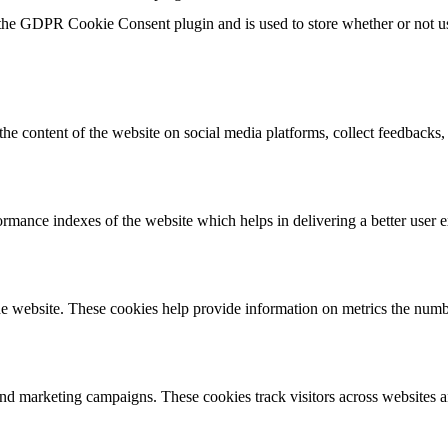
 the GDPR Cookie Consent plugin and is used to store whether or not use
the content of the website on social media platforms, collect feedbacks, 
mance indexes of the website which helps in delivering a better user ex
e website. These cookies help provide information on metrics the number 
and marketing campaigns. These cookies track visitors across websites a