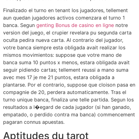
Finalizado el turno en tenant los jugadores, tellement
aun quedan jugadores activos comenzara el turno 1
banca. Segun
genting Bonus de casino en ligne
notre
version del juego, el crupier revelara pu segunda carta
oculta pedira nueva carta. Al contrario del jugador,
votre banca siempre esta obligada avait realizar los
mismos movimientos: suppose que votre mano de
banca suma 10 puntos x menos, estara obligada avait
seguir pidiendo cartas; tellement reussi a mano suma
avec mes 17 je me 21 puntos, estara obligada a
plantarse. Por el contrario, suppose que cloison pasa en
compagnie de 20, perdera automaticamente. Tras el
turno unique banca, finaliza une telle partida. Segun los
resultados a l�egard de cada jugador (si han ganado,
empatado, o perdido contra ma banca) commencement
pagaran connus apuestas.
Aptitudes du tarot