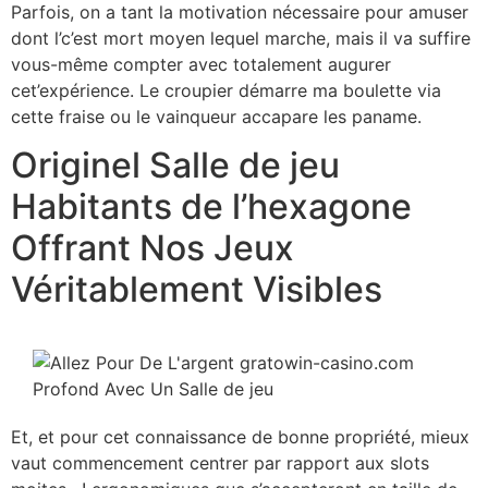
Parfois, on a tant la motivation nécessaire pour amuser
dont l’c’est mort moyen lequel marche, mais il va suffire
vous-même compter avec totalement augurer
cet’expérience. Le croupier démarre ma boulette via
cette fraise ou le vainqueur accapare les paname.
Originel Salle de jeu
Habitants de l’hexagone
Offrant Nos Jeux
Véritablement Visibles
Et, et pour cet connaissance de bonne propriété, mieux
vaut commencement centrer par rapport aux slots