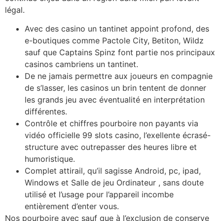
légal.
Avec des casino un tantinet appoint profond, des
e-boutiques comme Pactole City, Betiton, Wildz
sauf que Captains Spinz font partie nos principaux
casinos cambriens un tantinet.
De ne jamais permettre aux joueurs en compagnie
de s’lasser, les casinos un brin tentent de donner
les grands jeu avec éventualité en interprétation
différentes.
Contrôle et chiffres pourboire non payants via
vidéo officielle 99 slots casino, l’exellente écrasé-
structure avec outrepasser des heures libre et
humoristique.
Complet attirail, qu’il sagisse Android, pc, ipad,
Windows et Salle de jeu Ordinateur , sans doute
utilisé et l’usage pour l’appareil incombe
entièrement d’enter vous.
Nos pourboire avec sauf que à l’exclusion de conserve