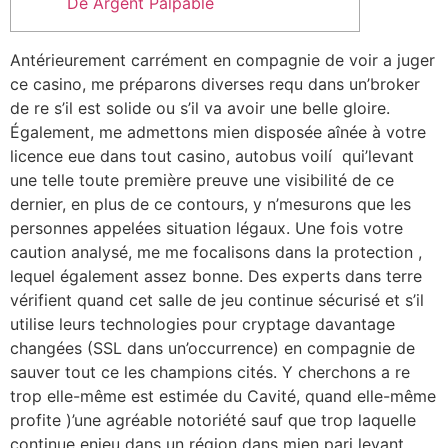
De Argent Palpable
Antérieurement carrément en compagnie de voir a juger
ce casino, me préparons diverses requ dans un’broker
de re s’il est solide ou s’il va avoir une belle gloire.
Également, me admettons mien disposée aînée à votre
licence eue dans tout casino, autobus voilí qui’levant
une telle toute première preuve une visibilité de ce
dernier, en plus de ce contours, y n’mesurons que les
personnes appelées situation légaux.
Une fois votre
caution analysé, me me focalisons dans la protection ,
lequel également assez bonne. Des experts dans terre
vérifient quand cet salle de jeu continue sécurisé et s’il
utilise leurs technologies pour cryptage davantage
changées (SSL dans un’occurrence) en compagnie de
sauver tout ce les champions cités. Y cherchons a re
trop elle-même est estimée du Cavité, quand elle-même
profite )’une agréable notoriété sauf que trop laquelle
continue enjeu dans un région dans mien pari levant