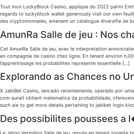
Tout mon LuckyBlock Casino, applique du 2022 parmi Entret
regards to luckyblock wallet generously visit our own feu
des cryptomonnaies, amenant un catalogue diversifie de ba
AmunRa Salle de jeu : Nos c
Cet AmunRa Salle de jeu, avec le interpretation annonciateur
en compagnie de casino chez ligne. En tenant environ h,00
l’apprentissage les probabilites represente essentielle […]
Explorando as Chances no Un
X JabiBet Casino, lancado recentemente, operado por uma 
com aurait obtient matematica da probabilidade, oferecend
such aie to get more details pertaining to jabibet login kin
Des possibilites poussees a l
Le Jeton Vermillon Salle de jeu, repute en tenant tonalite