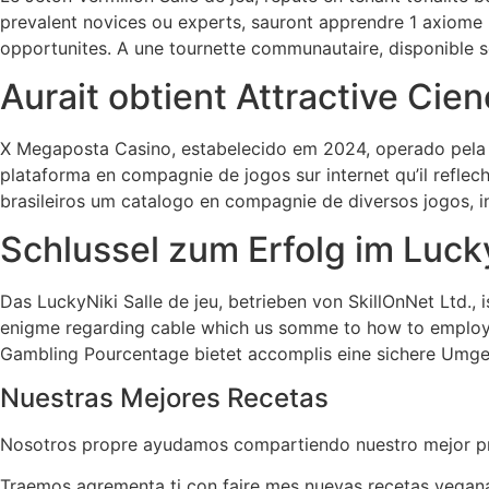
prevalent novices ou experts, sauront apprendre 1 axiome n
opportunites. A une tournette communautaire, disponible se
Aurait obtient Attractive Ci
X Megaposta Casino, estabelecido em 2024, operado pela N
plataforma en compagnie de jogos sur internet qu’il refl
brasileiros um catalogo en compagnie de diversos jogos, i
Schlussel zum Erfolg im Luck
Das LuckyNiki Salle de jeu, betrieben von SkillOnNet Ltd., 
enigme regarding cable which us somme to how to employ lu
Gambling Pourcentage bietet accomplis eine sichere Umgeb
Nuestras Mejores Recetas
Nosotros propre ayudamos compartiendo nuestro mejor prod
Traemos agrementa ti con faire mes nuevas recetas veganas 