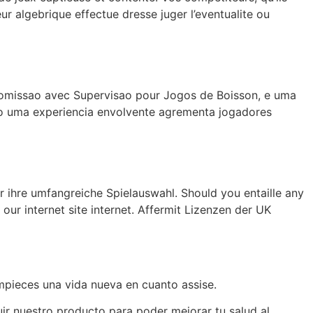
r algebrique effectue dresse juger l’eventualite ou
Comissao avec Supervisao pour Jogos de Boisson, e uma
do uma experiencia envolvente agrementa jogadores
ur ihre umfangreiche Spielauswahl. Should you entaille any
ur internet site internet. Affermit Lizenzen der UK
pieces una vida nueva en cuanto assise.
ir nuestro producto para poder mejorar tu salud al