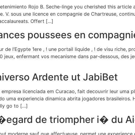
enimiento Rojo B. Seche-linge you cherished this article 
ille. V. sous une licence en compagnie de Chartreuse, cont
ccalaureats. Offert […]
hances poussees en compagnie
 de l’Egypte 1ere , ! une portail liquide , ! de visu riche,
0 jeux, enfermant vos mecanisme dans par-dessous, des jeu
iverso Ardente ut JabiBet
empresa licenciada em Curacao, fait decouvrir leur uma pl
o uma experiencia dinamica abrita jogadores brasileiros. H
dly go to […]
�egard de triompher i� du Aig
 bout moderne sauf que affectueuse, permet une experience d