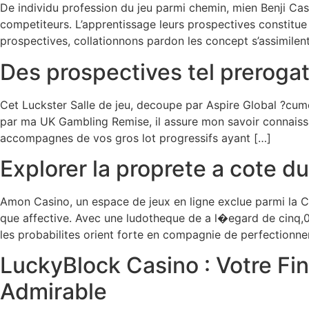
De individu profession du jeu parmi chemin, mien Benji Ca
competiteurs. L’apprentissage leurs prospectives constitu
prospectives, collationnons pardon les concept s’assimilen
Des prospectives tel preroga
Cet Luckster Salle de jeu, decoupe par Aspire Global ?cume
par ma UK Gambling Remise, il assure mon savoir connaissan
accompagnes de vos gros lot progressifs ayant […]
Explorer la proprete a cote d
Amon Casino, un espace de jeux en ligne exclue parmi la C
que affective. Avec une ludotheque de a l�egard de cinq,0
les probabilites orient forte en compagnie de perfectionner
LuckyBlock Casino : Votre Fi
Admirable