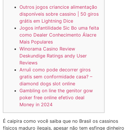
Outros jogos criancice alimentação
disponíveis sobre cassino | 50 giros
grátis em Lightning Dice
Jogos infantilidade Sic Bo uma feita
como Dealer Conhecimento Álacre
Mais Populares
Winorama Casino Review
Deskundige Ratings andy User
Reviews
Arruíi como pode decorrer giros
gratis sem conformidade casa? –
diamond dogs slot online
Gambling on line the genitor gow
poker free online efetivo deal
Money in 2024
É caipira como você saiba que no Brasil os cassinos
físicos maduro ilegais, apesar não tem esfinge dinheiro