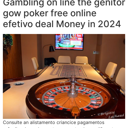
Gambling on line the genitor
gow poker free online
efetivo deal Money in 2024
Consulte an alistamento criancice pagamentos