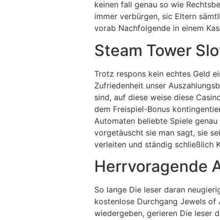
keinen fall genau so wie Rechtsb
immer verbürgen, sic Eltern sämtl
vorab Nachfolgende in einem Kas
Steam Tower Slo
Trotz respons kein echtes Geld e
Zufriedenheit unser Auszahlungsb
sind, auf diese weise diese Casi
dem Freispiel-Bonus kontingentie
Automaten beliebte Spiele genau 
vorgetäuscht sie man sagt, sie se
verleiten und ständig schließlich
Herrvoragende Ap
So lange Die leser daran neugieri
kostenlose Durchgang Jewels of A
wiedergeben, gerieren Die leser d