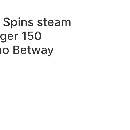
e Spins steam
iger 150
no Betway