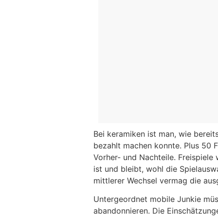
Bei keramiken ist man, wie berei
bezahlt machen konnte. Plus 50 F
Vorher- und Nachteile. Freispiel
ist und bleibt, wohl die Spielau
mittlerer Wechsel vermag die au
Untergeordnet mobile Junkie müs
abandonnieren. Die Einschätzunge