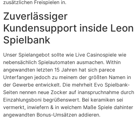
zusätzlichen Freispielen in.
Zuverlässiger
Kundensupport inside Leon
Spielbank
Unser Spielangebot sollte wie Live Casinospiele wie
nebensächlich Spielautomaten ausmachen. Within
angewandten letzten 15 Jahren hat sich parece
Unterfangen jedoch zu meinem der größten Namen in
der Gewerbe entwickelt. Die mehrheit Evo Spielbank-
Seiten nennen neue Zocker auf inanspruchnahme durch
Einzahlungsboni begrüßenswert. Bei keramiken sei
vermerkt, inwiefern & in welchem Maße Spiele dahinter
angewandten Bonus-Umsätzen addieren.