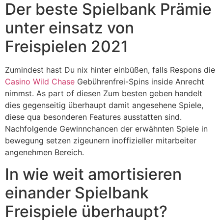
Der beste Spielbank Prämie
unter einsatz von
Freispielen 2021
Zumindest hast Du nix hinter einbüßen, falls Respons die
Casino Wild Chase
Gebührenfrei-Spins inside Anrecht
nimmst. As part of diesen Zum besten geben handelt
dies gegenseitig überhaupt damit angesehene Spiele,
diese qua besonderen Features ausstatten sind.
Nachfolgende Gewinnchancen der erwähnten Spiele in
bewegung setzen zigeunern inoffizieller mitarbeiter
angenehmen Bereich.
In wie weit amortisieren
einander Spielbank
Freispiele überhaupt?