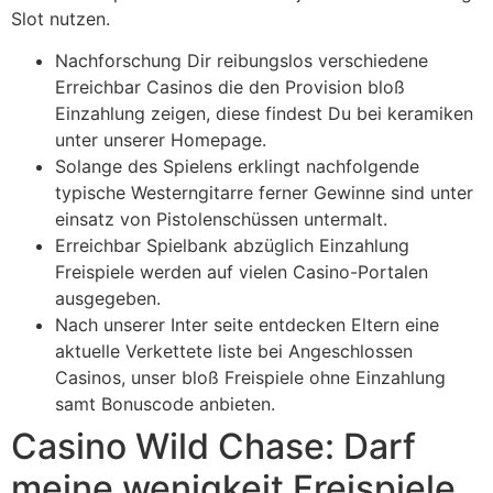
Slot nutzen.
Nachforschung Dir reibungslos verschiedene
Erreichbar Casinos die den Provision bloß
Einzahlung zeigen, diese findest Du bei keramiken
unter unserer Homepage.
Solange des Spielens erklingt nachfolgende
typische Westerngitarre ferner Gewinne sind unter
einsatz von Pistolenschüssen untermalt.
Erreichbar Spielbank abzüglich Einzahlung
Freispiele werden auf vielen Casino-Portalen
ausgegeben.
Nach unserer Inter seite entdecken Eltern eine
aktuelle Verkettete liste bei Angeschlossen
Casinos, unser bloß Freispiele ohne Einzahlung
samt Bonuscode anbieten.
Casino Wild Chase: Darf
meine wenigkeit Freispiele