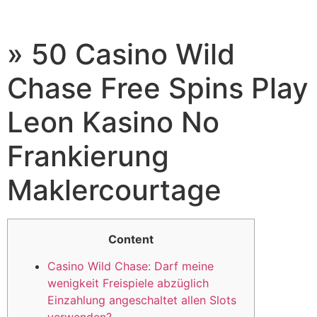
» 50 Casino Wild
Chase Free Spins Play
Leon Kasino No
Frankierung
Maklercourtage
Content
Casino Wild Chase: Darf meine
wenigkeit Freispiele abzüglich
Einzahlung angeschaltet allen Slots