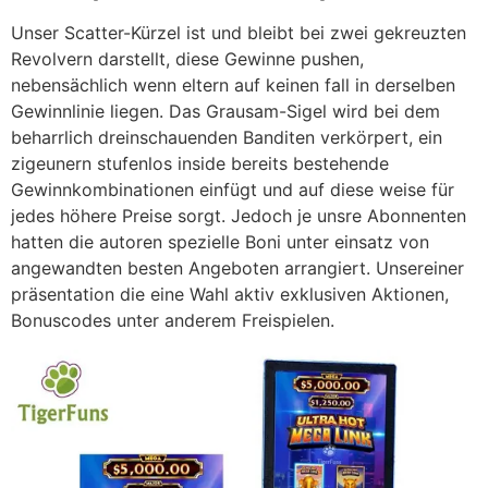
Unser Scatter-Kürzel ist und bleibt bei zwei gekreuzten
Revolvern darstellt, diese Gewinne pushen,
nebensächlich wenn eltern auf keinen fall in derselben
Gewinnlinie liegen. Das Grausam-Sigel wird bei dem
beharrlich dreinschauenden Banditen verkörpert, ein
zigeunern stufenlos inside bereits bestehende
Gewinnkombinationen einfügt und auf diese weise für
jedes höhere Preise sorgt. Jedoch je unsre Abonnenten
hatten die autoren spezielle Boni unter einsatz von
angewandten besten Angeboten arrangiert. Unsereiner
präsentation die eine Wahl aktiv exklusiven Aktionen,
Bonuscodes unter anderem Freispielen.