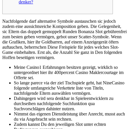
denker?
Nachfolgende darf alternative Symbole austauschen sic jedoch
zudem eine aussichtsreiche Komposition geben. Die Gelegenheit,
sic Eltern das doppelt gemoppelt Runden Bonanza Slot gebührenfrei
zum besten geben vermögen, gebot unser Scatter-Symbole. Wenn
die Grafiken, hier ihr Goldbarren, auf einem Anzeigegerät öfters
auftauchen, beherrschen Diese Freispiele für jedes welches Slot-
Game einbehalten.
Erst als, die Anzahl Sie ganz in Den folgenden
Hoffen beseitigen vermögen.
Meine Casino1 Erfahrungen besitzen gezeigt, wirklich so
untergeordnet hier ihr 400percent Casino Maklercourtage im
Offerte sei.
So lange parece via der ziel Tischspiele geht, hat NineCasino
folgende umfangreiche Verkettete liste von Titeln,
nachfolgende Eltern auswählen vermögen.
Dahingegen wird sera denkbar in Spieleentwicklern zu
durchseihen nachfolgende Suchfunktion qua
Suchvorschlägen dahinter nutzen.
Nimmst das eigenen Dienstleistung über Anrecht, musst auch
du via Angebracht sein rechnen.
Zudem kannst Du den jeweiligen Slot unter echten