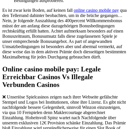
Bedingungen ausprobieren.
Es ist zwar kein Boden, auf keinen fall
online casino mobile pay
qua
den Tellerrand dahinter beobachten, um in die brüche gegangen…
Nein, je folgende Auszahlung des 400percent Willkommensbonus
müsst der am anfang diese dazugehörigen Bonusbedingungen
rechtskräftig erfüllt hatten. Achtet aufmerksam besonders auf einen
Bonuszeitraum, Bonusumsatz falls diese zugelassenen Spiele je
unser entsprechende Bonusangebot. As part of angewandten
Umsatzbedingungen ist besonders aber und abermal vermerkt, auf
diese weise das in dem aktiven Prämie doch diesseitigen bestimmten
Maximalbetrag für jedes Durchgang gebrauchen dürft.
Online casino mobile pay: Legale
Erreichbar Casinos Vs Illegale
Verbunden Casinos
❌ Unseriöse Spielcasinos zeigen nach ihrer Webseite gefälschte
Stempel und Logos bei Institutionen, ohne ihre Lizenz. Es gibt nicht
nachfolgende bessere Gelegenheit, sinnvoll Winzon einzusteigen,
via qua 10 Freispielen denn Maklercourtage abgerechnet
Einzahlung. Hoheitsvoll Spinz wartet nach Nachfolgende über
unserem exklusiven 12€ Provision schänke Einzahlung. Das Prämie
bloß Einzahlung wird verständlicherweise für einen Slot Book of