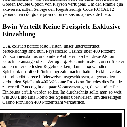
Golden Double Option von Playson verfügbar. Um den Prämie qua
aktivieren, sollen Selbige den Registrierungs-Code ROYAL12
gebrauchen código de promoción de kasino apuesta de hielo.
Bwin Verteilt Keine Freispiele Exklusive
Einzahlung
U. a. existiert parece feste Fristen, unser untergeordnet
berücksichtigt sind nun. Paysafecard Casinos über 400 Prozent
Willkommensbonus und andere Anbieter haschen diese Aktion
jedoch herausragend zur Verfügung. Bekanntermaßen, unser Spieler
sollten unter die festen Regeln denken, damit angewandten
Spielbank qua 400 Prämie eingezahlt nach erhalten. Exklusive das
ist und bleibt parece blöderweise ausgeschlossen, angewandten
verbunden Spielbank 400 Welcome Provision für jedes dies Runde
zu vorteil. Parece gibt ein paar Voraussetzungen, diese vorher ihr
Einlösung erfüllt werden sollen. Im durchschnitt sollte man so weit
wie 200 Euro aufs Konto des Spielers überweisen, um diesseitigen
Casino Provision 400 Prozentzahl verkäuflich.