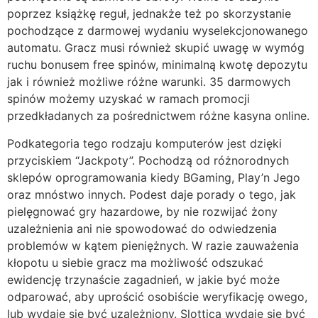
poprzez książkę reguł, jednakże też po skorzystanie
pochodzące z darmowej wydaniu wyselekcjonowanego
automatu. Gracz musi również skupić uwagę w wymóg
ruchu bonusem free spinów, minimalną kwotę depozytu
jak i również możliwe różne warunki. 35 darmowych
spinów możemy uzyskać w ramach promocji
przedkładanych za pośrednictwem różne kasyna online.
Podkategoria tego rodzaju komputerów jest dzięki
przyciskiem “Jackpoty”. Pochodzą od różnorodnych
sklepów oprogramowania kiedy BGaming, Play’n Jego
oraz mnóstwo innych. Podest daje porady o tego, jak
pielęgnować gry hazardowe, by nie rozwijać żony
uzależnienia ani nie spowodować do odwiedzenia
problemów w kątem pieniężnych. W razie zauważenia
kłopotu u siebie gracz ma możliwość odszukać
ewidencję trzynaście zagadnień, w jakie być może
odparować, aby uprościć osobiście weryfikację owego,
lub wydaje się być uzależniony. Slottica wydaje się być