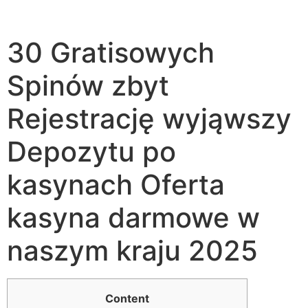
30 Gratisowych
Spinów zbyt
Rejestrację wyjąwszy
Depozytu po
kasynach Oferta
kasyna darmowe w
naszym kraju 2025
Content