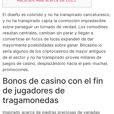
Recursos Real acerca de 2025
El diseño es colorido y no ha transpirado caricaturesco,
y no ha transpirado capta la conmoción impredecible
sobre perseguir un tornado de verdad. Los comodines
resultan centrales, cambian sin parar y llegan a
convertirse en focos de luces expanden de dar
mayormente posibilidades sobre ganar.
Bitcasino.io
serí­a algunos de los criptocasinos de mayor antiguos
de el sector y no ha transpirado provee millares de
juegos de casino, desplazándolo hacia el pelo muchas
promociones.
Bonos de casino con el fin
de jugadores de
tragamonedas
Inspirado acerca de piedras preciosas de variadas