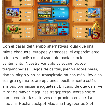
Con el pasar del tiempo alternativas igual que una
ruleta chaqueta, europea y francesa, el esparcimiento
brinda variacií³n desplazándolo hacia el pelo
sentimiento. Nuestra variable selección posee
tragamonedas, juegos de cartas, juegos sobre mesa,
dados, bingo y no ha transpirado mucho más. Joviales
esa gran gama sobre opciones, posiblemente estás
ansioso por iniciar a juguetear. En caso de que os sirve
mirar de mayor máquinas tragaperras, leerás sobre
como econtrarlas a través del próximo enlace. La
máquina Hucha Jackpot Máquina tragaperras Slot