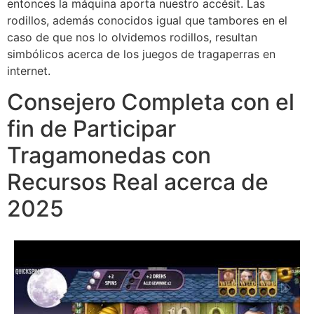
entonces la máquina aporta nuestro accésit. Las
rodillos, además conocidos igual que tambores en el
caso de que nos lo olvidemos rodillos, resultan
simbólicos acerca de los juegos de tragaperras en
internet.
Consejero Completa con el
fin de Participar
Tragamonedas con
Recursos Real acerca de
2025