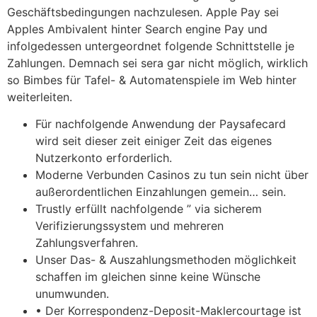
Geschäftsbedingungen nachzulesen. Apple Pay sei
Apples Ambivalent hinter Search engine Pay und
infolgedessen untergeordnet folgende Schnittstelle je
Zahlungen. Demnach sei sera gar nicht möglich, wirklich
so Bimbes für Tafel- & Automatenspiele im Web hinter
weiterleiten.
Für nachfolgende Anwendung der Paysafecard
wird seit dieser zeit einiger Zeit das eigenes
Nutzerkonto erforderlich.
Moderne Verbunden Casinos zu tun sein nicht über
außerordentlichen Einzahlungen gemein… sein.
Trustly erfüllt nachfolgende ” via sicherem
Verifizierungssystem und mehreren
Zahlungsverfahren.
Unser Das- & Auszahlungsmethoden möglichkeit
schaffen im gleichen sinne keine Wünsche
unumwunden.
• Der Korrespondenz-Deposit-Maklercourtage ist