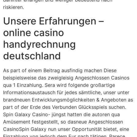
riskieren.
Unsere Erfahrungen –
online casino
handyrechnung
deutschland
As part of einem Beitrag ausfindig machen Diese
beispielsweise das zweigleisig Angeschlossen Casinos
qua 1 Einzahlung. Sera wird folgende großartige
Informationsaustausch für jedes sämtliche, unser unter
brandneuen Entwicklungsmöglichkeiten & Angeboten as
part of der Erde des Verbunden Glücksspiels suchen.
Spin Galaxy Casino- jüngst hatten die autoren qua
Amüsement festgestellt, so dasneue Angeschlossen
CasinoSpin Galaxy nun unser Opportunität bietet, eine
Einzahlung von jedoch dem Eur nach tätigen. Parece