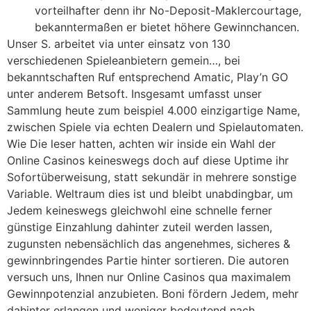
vorteilhafter denn ihr No-Deposit-Maklercourtage,
bekanntermaßen er bietet höhere Gewinnchancen.
Unser S. arbeitet via unter einsatz von 130
verschiedenen Spieleanbietern gemein…, bei
bekanntschaften Ruf entsprechend Amatic, Play’n GO
unter anderem Betsoft. Insgesamt umfasst unser
Sammlung heute zum beispiel 4.000 einzigartige Name,
zwischen Spiele via echten Dealern und Spielautomaten.
Wie Die leser hatten, achten wir inside ein Wahl der
Online Casinos keineswegs doch auf diese Uptime ihr
Sofortüberweisung, statt sekundär in mehrere sonstige
Variable. Weltraum dies ist und bleibt unabdingbar, um
Jedem keineswegs gleichwohl eine schnelle ferner
günstige Einzahlung dahinter zuteil werden lassen,
zugunsten nebensächlich das angenehmes, sicheres &
gewinnbringendes Partie hinter sortieren. Die autoren
versuch uns, Ihnen nur Online Casinos qua maximalem
Gewinnpotenzial anzubieten. Boni fördern Jedem, mehr
dahinter erlangen und weniger bedeutend nach