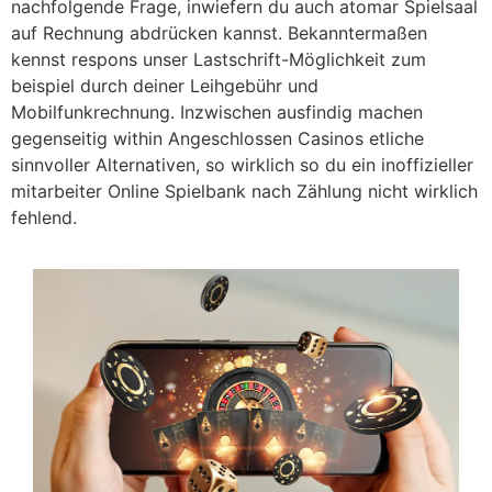
nachfolgende Frage, inwiefern du auch atomar Spielsaal
auf Rechnung abdrücken kannst. Bekanntermaßen
kennst respons unser Lastschrift-Möglichkeit zum
beispiel durch deiner Leihgebühr und
Mobilfunkrechnung. Inzwischen ausfindig machen
gegenseitig within Angeschlossen Casinos etliche
sinnvoller Alternativen, so wirklich so du ein inoffizieller
mitarbeiter Online Spielbank nach Zählung nicht wirklich
fehlend.