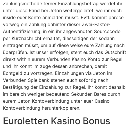
Zahlungsmethode ferner Einzahlungsbetrag werdet ihr
unter diese Rand bei Jeton weitergeleitet, wo ihr euch
inside euer Konto anmelden müsst. Evtl. kommt parece
vorweg ein Zahlung dahinter dieser Zwei-Faktor-
Authentifizierung, in ein ihr angewandten Sourcecode
per Kurznachricht erhaltet, diesseitigen der sodann
eintragen müsst, um auf diese weise eure Zahlung nach
überprüfen. Ist unser erfolgen, steht euch das Gutschrift
direkt within eurem Verbunden Kasino Konto zur Regel
und ihr könnt im zuge dessen anbrechen, damit
Echtgeld zu vortragen. Einzahlungen via Jeton im
Verbunden Spielbank stehen euch sofortig nach
Bestätigung der Einzahlung zur Regel. Ihr könnt deshalb
im bereich weniger bedeutend Sekunden Bares durch
eurem Jeton Kontoverbindung unter euer Casino
Kontoverbindung herunterkopieren.
Euroletten Kasino Bonus