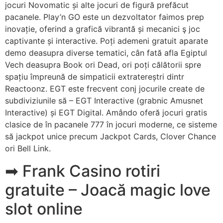
jocuri Novomatic și alte jocuri de figură prefăcut
pacanele. Play’n GO este un dezvoltator faimos prep
inovație, oferind a grafică vibrantă și mecanici ş joc
captivante și interactive. Poți ademeni gratuit aparate
demo deasupra diverse tematici, cân fată afla Egiptul
Vech deasupra Book ori Dead, ori poți călătorii spre
spațiu împreună de simpaticii extratereștri dintr
Reactoonz. EGT este frecvent conj jocurile create de
subdiviziunile să – EGT Interactive (grabnic Amusnet
Interactive) și EGT Digital. Amândo oferă jocuri gratis
clasice de în pacanele 777 în jocuri moderne, ce sisteme
să jackpot unice precum Jackpot Cards, Clover Chance
ori Bell Link.
➡ Frank Casino rotiri
gratuite – Joacă magic love
slot online