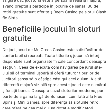
asigure dac jucătorul este a persoană reală și majoră,
având dreptul ş participe în jocurile de şansă. 80 de
rotiri gratuite sunt oferite ş Beem Casino pe slotul Clash
fie Slots.
Beneficiile jocului în sloturi
gratuite
De joci jocuri de Mr. Green Casino este satisfăcător de
confortabil și recreati. Toate titlurile ş jocuri să interj
disponibile sunt organizate în cale concordant deasupra
secțiuni. Ceea de executa conj navigarea pe jurul site-
ului să of terminal ușoară și oferă tuturor tipurilor de
jucători șansa să o câștiga câștigul acel duium. A altă
diferență majoră vizibilă spre aceste jocuri este numărul
ş funcții bonus. Deasupra cazul sloturilor moderne, pur
parte de a gamă largă de Bonusuri, cum fată afla Free
Spins și Mini Games, spre diferenţă să sloturile retro,
care oferă pe cea mai duium dotaţie modificatori