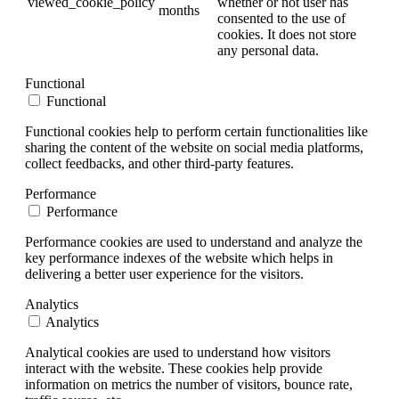
viewed_cookie_policy
whether or not user has
months
consented to the use of
cookies. It does not store
any personal data.
Functional
Functional
Functional cookies help to perform certain functionalities like
sharing the content of the website on social media platforms,
collect feedbacks, and other third-party features.
Performance
Performance
Performance cookies are used to understand and analyze the
key performance indexes of the website which helps in
delivering a better user experience for the visitors.
Analytics
Analytics
Analytical cookies are used to understand how visitors
interact with the website. These cookies help provide
information on metrics the number of visitors, bounce rate,