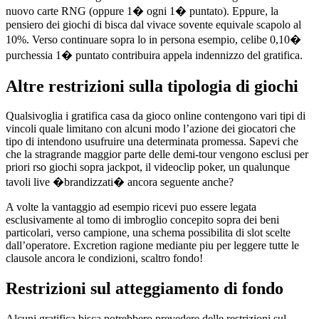
nuovo carte RNG (oppure 1� ogni 1� puntato). Eppure, la
pensiero dei giochi di bisca dal vivace sovente equivale scapolo al
10%. Verso continuare sopra lo in persona esempio, celibe 0,10�
purchessia 1� puntato contribuira appela indennizzo del gratifica.
Altre restrizioni sulla tipologia di giochi
Qualsivoglia i gratifica casa da gioco online contengono vari tipi di
vincoli quale limitano con alcuni modo l’azione dei giocatori che
tipo di intendono usufruire una determinata promessa. Sapevi che
che la stragrande maggior parte delle demi-tour vengono esclusi per
priori rso giochi sopra jackpot, il videoclip poker, un qualunque
tavoli live �brandizzati� ancora seguente anche?
A volte la vantaggio ad esempio ricevi puo essere legata
esclusivamente al tomo di imbroglio concepito sopra dei beni
particolari, verso campione, una schema possibilita di slot scelte
dall’operatore. Excretion ragione mediante piu per leggere tutte le
clausole ancora le condizioni, scaltro fondo!
Restrizioni sul atteggiamento di fondo
Alcuni gratifica bisca potrebbero prevedere delle restrizioni sul