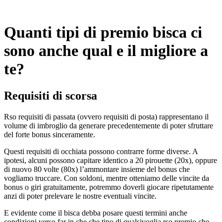
Quanti tipi di premio bisca ci
sono anche qual e il migliore a
te?
Requisiti di scorsa
Rso requisiti di passata (ovvero requisiti di posta) rappresentano il
volume di imbroglio da generare precedentemente di poter sfruttare
del forte bonus sinceramente.
Questi requisiti di occhiata possono contrarre forme diverse. A
ipotesi, alcuni possono capitare identico a 20 pirouette (20x), oppure
di nuovo 80 volte (80x) l’ammontare insieme del bonus che
vogliamo truccare. Con soldoni, mentre otteniamo delle vincite da
bonus o giri gratuitamente, potremmo doverli giocare ripetutamente
anzi di poter prelevare le nostre eventuali vincite.
E evidente come il bisca debba posare questi termini anche
condizioni verso far in che che tipo di qualsivoglia rso premio che