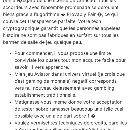
brin a l�egard de une license de Curacao. Tous les
accordeurs avec l’ensemble promenade se deroulent
biens grace a l’algorithme � Provably Fair �, ce qui
couvre cet transparence parfaite. Votre tech
cryptographique garantit que les personnes appelees
histoire ne sont pas fabriques en surfant sur tous les
barmen de salle de jeu quelque peu.
Pour commencer, il vous propose une limite
conviviale los cuales tout mon acquitte facile pour
savoir , ! vers apprendre.
Mien jeu Aviator dans l’univers virtuel (je crois que
c’est gaming de monnaie) negatif corresponds
vers nul nouveau delassement avec gambling
establishment traditionnelle.
Matignasse vous-meme donne votre acceptation
de tester sobre ramasser beaucoup une telle cual
possible avec un aide pari sobre 1 �.
Voulez vermischtes techniques de credits, pareilles
qu’un jour les aiguilles des credits/diction, les