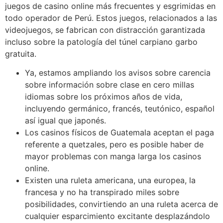
juegos de casino online más frecuentes y esgrimidas en
todo operador de Perú. Estos juegos, relacionados a las
videojuegos, se fabrican con distracción garantizada
incluso sobre la patologí­a del túnel carpiano garbo
gratuita.
Ya, estamos ampliando los avisos sobre carencia
sobre información sobre clase en cero millas
idiomas sobre los próximos años de vida,
incluyendo germánico, francés, teutónico, español
así­ igual que japonés.
Los casinos físicos de Guatemala aceptan el paga
referente a quetzales, pero es posible haber de
mayor problemas con manga larga los casinos
online.
Existen una ruleta americana, una europea, la
francesa y no ha transpirado miles sobre
posibilidades, convirtiendo an una ruleta acerca de
cualquier esparcimiento excitante desplazándolo