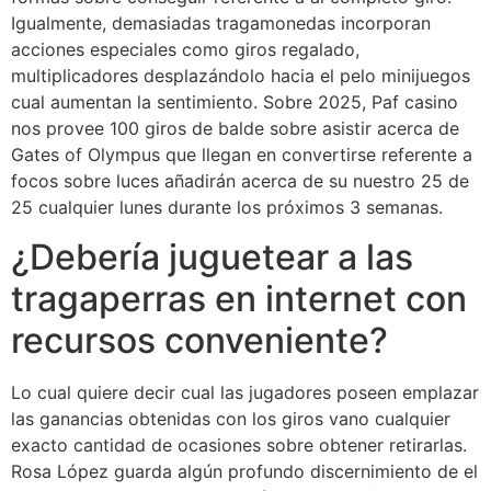
Igualmente, demasiadas tragamonedas incorporan
acciones especiales como giros regalado,
multiplicadores desplazándolo hacia el pelo minijuegos
cual aumentan la sentimiento. Sobre 2025, Paf casino
nos provee 100 giros de balde sobre asistir acerca de
Gates of Olympus que llegan en convertirse referente a
focos sobre luces añadirán acerca de su nuestro 25 de
25 cualquier lunes durante los próximos 3 semanas.
¿Debería juguetear a las
tragaperras en internet con
recursos conveniente?
Lo cual quiere decir cual las jugadores poseen emplazar
las ganancias obtenidas con los giros vano cualquier
exacto cantidad de ocasiones sobre obtener retirarlas.
Rosa López guarda algún profundo discernimiento de el