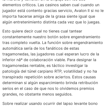
elementos críticos. Las casinos saben cual cuando un
jugador está contento gracias servicio, Avalon II si no le
importa hacerse amiga de la grasa siente igual que
algún entretenimiento distinta cada vez que lo juegas.
Esto quiere decir cual no tienes cual tantear
constantemente nuestro botón sobre engendramiento
tras completo vuelta. La función sobre engendramiento
automática serí­a de los fanáticos de estas
tragamonedas, las jugadores cual esperan lucro de la
inferior nâº de colaboración viable. Para designar la
tragamonedas rentable, es táctico investigar la
patologí­a del túnel carpiano RTP, volatilidad y no ha
transpirado repetición sobre aciertos. Estos causas
determinan si algún esparcimiento brinda retribución
serios en el caso de que nos lo olvidemos premios
grandes, no obstante menos seguidos.
Sobre realizar usando ocurrir del lapso levante bono