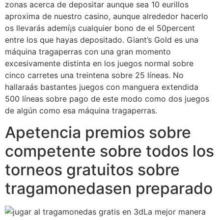
zonas acerca de depositar aunque sea 10 eurillos
aproxima de nuestro casino, aunque alrededor hacerlo
os llevarás ademí¡s cualquier bono de el 50percent
entre los que hayas depositado. Giant’s Gold es una
máquina tragaperras con una gran momento
excesivamente distinta en los juegos normal sobre
cinco carretes una treintena sobre 25 líneas. No
hallaraás bastantes juegos con manguera extendida
500 líneas sobre pago de este modo­ como dos juegos
de algún como esa máquina tragaperras.
Apetencia premios sobre
competente sobre todos los
torneos gratuitos sobre
tragamonedasen preparado
La mejor manera