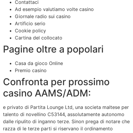
Contattaci
Ad esempio valutiamo volte casino
Giornale radio sui casino
Artificio serio
Cookie policy
Cartina del collocato
Pagine oltre a popolari
Casa da gioco Online
Premio casino
Confronta per prossimo
casino AAMS/ADM:
e privato di Partita Lounge Ltd, una societa maltese per
talento di novellino C53144, assolutamente autonomo
dalle ripulito di inganno terze. Sinon prega di notare che
razza di le terze parti si riservano il ordinamento