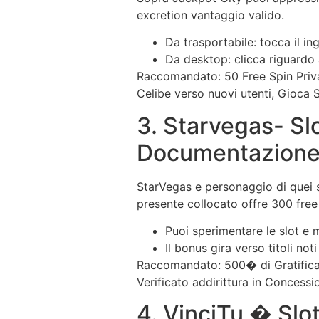
excretion vantaggio valido.
Da trasportabile: tocca il i
Da desktop: clicca riguard
Raccomandato: 50 Free Spin Priva
Celibe verso nuovi utenti, Gioca 
3. Starvegas- Sl
Documentazion
StarVegas e personaggio di quei s
presente collocato offre 300 free 
Puoi sperimentare le slot e
Il bonus gira verso titoli no
Raccomandato: 500� di Gratifica
Verificato addirittura in Concessi
4. VinciTu � Slo