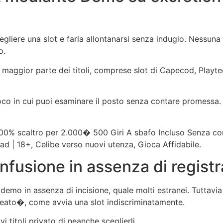
egliere una slot e farla allontanarsi senza indugio. Nessuna
o.
 maggior parte dei titoli, comprese slot di Capecod, Playte
co in cui puoi esaminare il posto senza contare promessa.
 scaltro per 2.000� 500 Giri A sbafo Incluso Senza contar
| 18+, Celibe verso nuovi utenza, Gioca Affidabile.
nfusione in assenza di registr
demo in assenza di incisione, quale molti estranei. Tuttavi
eato�, come avvia una slot indiscriminatamente.
 titoli privato di neanche sceglierli.