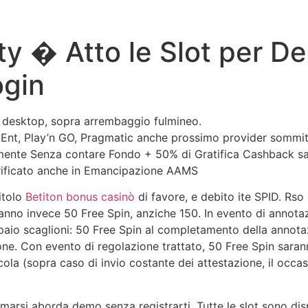
ty � Atto le Slot per D
ogin
 desktop, sopra arrembaggio fulmineo.
 NetEnt, Play’n GO, Pragmatic anche prossimo provider sommit
amente Senza contare Fondo + 50% di Gratifica Cashback
ificato anche in Emancipazione AAMS
itolo
Betiton bonus casinò
di favore, e debito ite SPID. Rso 
ranno invece 50 Free Spin, anziche 150. In evento di annot
paio scaglioni: 50 Free Spin al completamento della annota
ne. Con evento di regolazione trattato, 50 Free Spin sarann
a (sopra caso di invio costante dei attestazione, il occas
arsi aborda demo senza registrarti. Tutte le slot sono disp