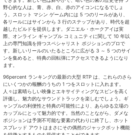
できます。新しい色は鮮やかで、暗い色の紫の歴史を持つ
野心的な人は、青、赤、白、赤のアイコンになるでしょ
う。スロット マシン ゲーム内には 5 つのリールがあり、
各リールにはサインから 3 行のステップがあり、時代を超
越したビルドを提供します。ダニエル・ホークアイは実
際、オンライン ギャンブル コミュニティに関して 10 年以
上の専門知識を持つスペシャリスト ポジションのプロで
す。新しいリールのいたるところに広がる 3 ～ 5 つのサイ
ンを集めると、特典の回転弾にアクセスできるようになり
ます。
96percent ランキングの最新の大型 RTP は、これらのさら
にいくつかの報酬のうちの 1 つをスロットに入れます。
人々は素晴らしい映像とエキサイティングなスピンを高く
評価し、魅力的なサウンドトラックを楽しむでしょう。ギ
ャンブルの利便性と特典の可能性により、あらゆる立場の
カップルにとって魅力的です。当然のことながら、ダメな
ポジションは予測不可能な要素の代わりに終了し、ホット
スプレッド アウトはまさにその偶然のジャックポット機能
を特徴とするものを提供することができます。